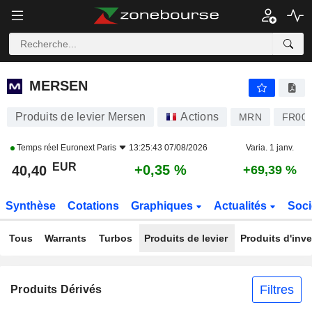
MERSEN
40,40
€
+0,35 %
MERSEN
Produits de levier Mersen
Actions
MRN
FR000
Temps réel
Euronext Paris
13:25:43 07/08/2026
Varia. 1 janv.
EUR
+0,35 %
40,40
+69,39 %
Synthèse
Cotations
Graphiques
Actualités
Soci
Tous
Warrants
Turbos
Produits de levier
Produits d'inv
Filtres
Produits Dérivés