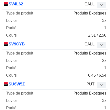
Type
SV4L62
CALL
de
Produits Exotiques
Mnemo
Type
produit
Levier
Parité
Cours
3x
1
2.51 / 2.56
SV9CYB
CALL
Produits Exotiques
2x
1
6.45 / 6.54
SU6W5Z
PUT
Produits Exotiques
-3x
1