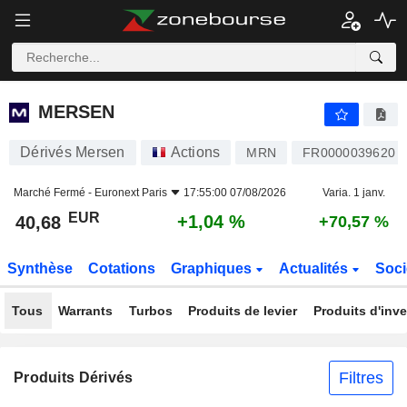
MERSEN
40,68
€
+1,04 %
MERSEN
Dérivés Mersen
Actions
MRN
FR0000039620
Marché Fermé -
Euronext Paris
17:55:00 07/08/2026
Varia. 1 janv.
EUR
+1,04 %
40,68
+70,57 %
Synthèse
Cotations
Graphiques
Actualités
Soci
Tous
Warrants
Turbos
Produits de levier
Produits d'inv
Filtres
Produits Dérivés