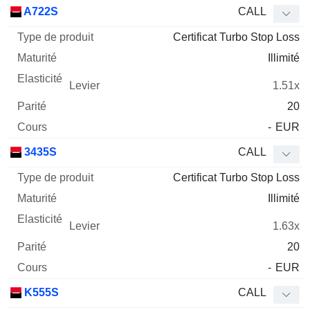
Type
A722S
CALL
de
Certificat Turbo Stop Loss
Mnemo
Type
produit
Maturité
Elasticité
Levier
Parité
Co
Illimité
1.51x
20
-
EUR
3435S
CALL
Certificat Turbo Stop Loss
Illimité
1.63x
20
-
EUR
K555S
CALL