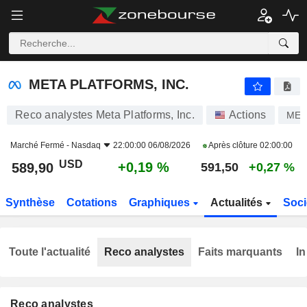
META PLATFORMS, INC.
589,90
$
+0,19 %
META PLATFORMS, INC.
Reco analystes Meta Platforms, Inc.
Actions
MET
Marché Fermé -
Nasdaq
22:00:00 06/08/2026
Après clôture
02:00:00
USD
+0,19 %
589,90
591,50
+0,27 %
Synthèse
Cotations
Graphiques
Actualités
Soci
Toute l'actualité
Reco analystes
Faits marquants
In
Reco analystes