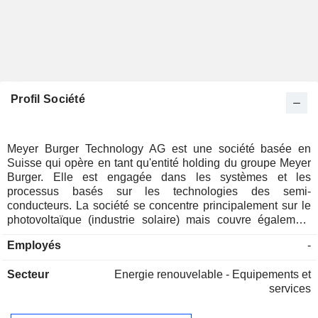
Profil Société
Meyer Burger Technology AG est une société basée en
Suisse qui opère en tant qu'entité holding du groupe Meyer
Burger. Elle est engagée dans les systèmes et les
processus basés sur les technologies des semi-
conducteurs. La société se concentre principalement sur le
photovoltaïque (industrie solaire) mais couvre également
des domaines importants des industries des semi-
Employés
-
conducteurs et de l'optoélectronique ainsi que d'autres
marchés haut de gamme sélectionnés basés sur les
Secteur
Energie renouvelable - Equipements et
matériaux semi-conducteurs. La gamme de systèmes,
services
d'installations de production et de services le long de la
chaîne de valeur du photovoltaïque comprend les wafers,