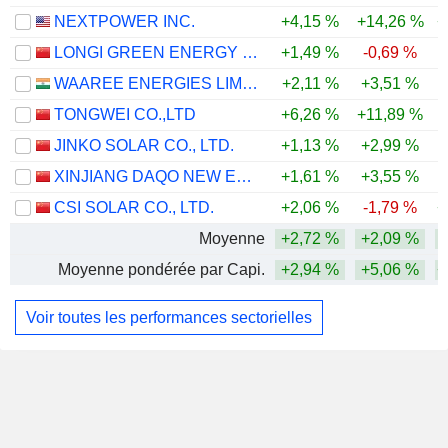
NEXTPOWER INC.
+4,15 %
+14,26 %
+
LONGI GREEN ENERGY TECHNOLOGY CO., LTD.
+1,49 %
-0,69 %
-
WAAREE ENERGIES LIMITED
+2,11 %
+3,51 %
-
TONGWEI CO.,LTD
+6,26 %
+11,89 %
-
JINKO SOLAR CO., LTD.
+1,13 %
+2,99 %
-
XINJIANG DAQO NEW ENERGY CO.,LTD.
+1,61 %
+3,55 %
-
CSI SOLAR CO., LTD.
+2,06 %
-1,79 %
+
Moyenne
+2,72 %
+2,09 %
Moyenne pondérée par Capi.
+2,94 %
+5,06 %
+
Voir toutes les performances sectorielles