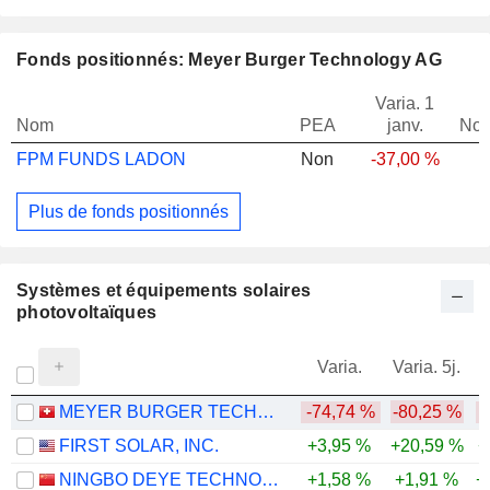
Fonds positionnés: Meyer Burger Technology AG
Varia. 1
Nom
PEA
janv.
Not
FPM FUNDS LADON
Non
-37,00 %
Plus de fonds positionnés
Systèmes et équipements solaires
photovoltaïques
Varia.
Varia. 5j.
MEYER BURGER TECHNOLOGY AG
-74,74 %
-80,25 %
-
FIRST SOLAR, INC.
+3,95 %
+20,59 %
+
NINGBO DEYE TECHNOLOGY GROUP CO., LTD.
+1,58 %
+1,91 %
+