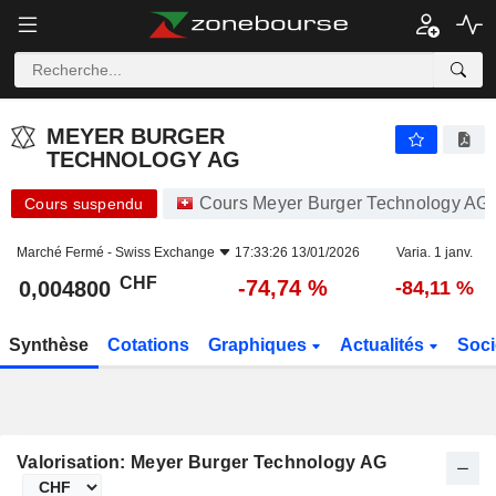
MEYER BURGER TECHNOLOGY AG
0,004800
CHF
-74,74 %
MEYER BURGER
TECHNOLOGY AG
Cours Meyer Burger Technology AG
Cours suspendu
Marché Fermé -
Swiss Exchange
17:33:26 13/01/2026
Varia. 1 janv.
CHF
-74,74 %
0,004800
-84,11 %
Synthèse
Cotations
Graphiques
Actualités
Soci
Valorisation: Meyer Burger Technology AG