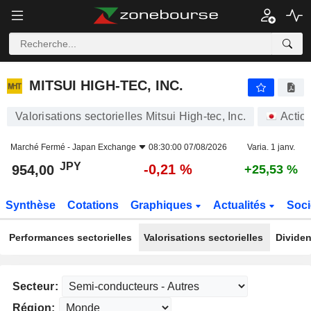
MITSUI HIGH-TEC, INC.
954,00
¥
-0,21 %
MITSUI HIGH-TEC, INC.
Valorisations sectorielles Mitsui High-tec, Inc.
Actio
Marché Fermé -
Japan Exchange
08:30:00 07/08/2026
Varia. 1 janv.
JPY
-0,21 %
954,00
+25,53 %
Synthèse
Cotations
Graphiques
Actualités
Soci
Performances sectorielles
Valorisations sectorielles
Dividen
Secteur:
Région: