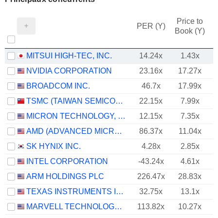
Price to
PER (Y)
Book (Y)
MITSUI HIGH-TEC, INC.
14.24x
1.43x
NVIDIA CORPORATION
23.16x
17.27x
BROADCOM INC.
46.7x
17.99x
TSMC (TAIWAN SEMICONDUCTOR MANUFACTURING COMPANY)
22.15x
7.99x
MICRON TECHNOLOGY, INC.
12.15x
7.35x
AMD (ADVANCED MICRO DEVICES)
86.37x
11.04x
SK HYNIX INC.
4.28x
2.85x
INTEL CORPORATION
-43.24x
4.61x
ARM HOLDINGS PLC
226.47x
28.83x
TEXAS INSTRUMENTS INCORPORATED
32.75x
13.1x
MARVELL TECHNOLOGY GROUP LTD
113.82x
10.27x