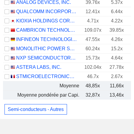
ANALOG DEVICES, INC.
39.76x
5.37x
QUALCOMM INCORPORATED
12.41x
6.44x
KIOXIA HOLDINGS CORPORATION
4.71x
4.22x
CAMBRICON TECHNOLOGIES CORPORATION LIMITED
109.07x
39.85x
INFINEON TECHNOLOGIES AG
47.55x
4.26x
MONOLITHIC POWER SYSTEMS, INC.
60.24x
15.2x
NXP SEMICONDUCTORS N.V.
15.73x
4.64x
ASTERA LABS, INC.
102.04x
27.78x
STMICROELECTRONICS N.V.
46.7x
2.67x
Moyenne
48,85x
11,66x
Moyenne pondérée par Capi.
32,87x
13,46x
Semi-conducteurs - Autres