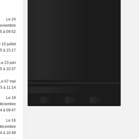
Le 24
novembre
5 à 09:52
 10 juillet
5 à 15:17
Le 23 juin
5 à 10:37
Le 07 mai
5 à 11:14
Le 18
décembre
4 à 09:47
Le 16
décembre
4 à 10:48