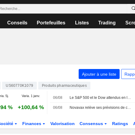
Conseils
Portefeuilles
Listes
Trading
Scr
Ajouter à une liste
Rapp
US60770K1079
Produits pharmaceutiques
ia. 5j.
Varia. 1 janv.
06/08
Le S&P 500 et le Dow attendus en légère hausse sur fond d'espoirs de trêve au Moyen-Orient ; les semi-conducteurs et les logiciels décrochent
,94 %
+100,64 %
06/08
Novavax relève ses prévisions de chiffre d'affaires annuel, les accords de licence compensant la faible demande de vaccins
Société
Finances
Valorisation
Consensus
Ratings