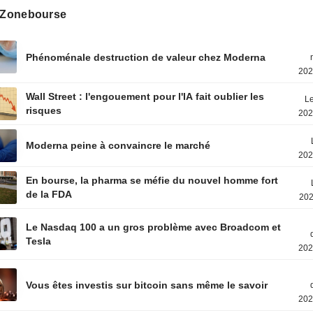
s Zonebourse
Phénoménale destruction de valeur chez Moderna
202
Wall Street : l'engouement pour l'IA fait oublier les
Le
risques
202
Moderna peine à convaincre le marché
202
En bourse, la pharma se méfie du nouvel homme fort
de la FDA
202
Le Nasdaq 100 a un gros problème avec Broadcom et
Tesla
202
Vous êtes investis sur bitcoin sans même le savoir
202