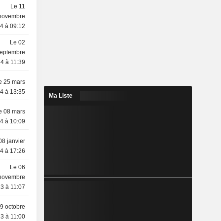
Le 11
novembre
4 à 09:12
Le 02
eptembre
4 à 11:39
e 25 mars
4 à 13:35
Ma Liste
e 08 mars
4 à 10:09
08 janvier
4 à 17:26
Le 06
novembre
3 à 11:07
9 octobre
3 à 11:00