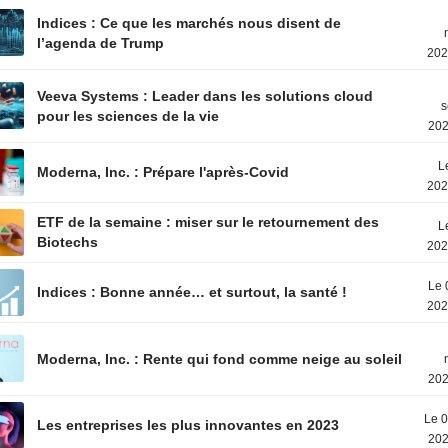
Indices : Ce que les marchés nous disent de
l’agenda de Trump
202
Veeva Systems : Leader dans les solutions cloud
s
pour les sciences de la vie
202
L
Moderna, Inc. : Prépare l'après-Covid
202
ETF de la semaine : miser sur le retournement des
L
Biotechs
202
Le 
Indices : Bonne année… et surtout, la santé !
202
Moderna, Inc. : Rente qui fond comme neige au soleil
202
Le 0
Les entreprises les plus innovantes en 2023
202