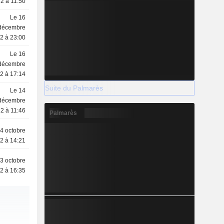
2 à 11:50
Le 16
décembre
2 à 23:00
Le 16
décembre
2 à 17:14
Suite du Palmarès
Le 14
décembre
2 à 11:46
Palmarès
4 octobre
2 à 14:21
3 octobre
2 à 16:35