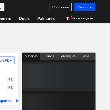
Connexion
S'abonner
eeners
Outils
Palmarès
Édition française
Indices
Europe
Amériques
Asie
ort PDF
RE
RE
Agenda
Secteur
Dérivés
Fonds et ETFs