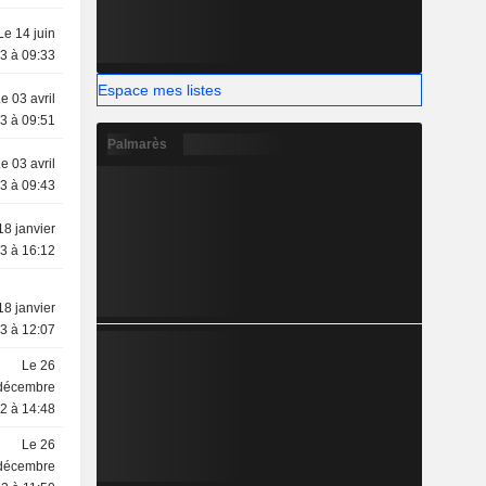
Le 14 juin
3 à 09:33
Espace mes listes
e 03 avril
3 à 09:51
Palmarès
e 03 avril
3 à 09:43
18 janvier
3 à 16:12
18 janvier
3 à 12:07
Le 26
décembre
2 à 14:48
Le 26
décembre