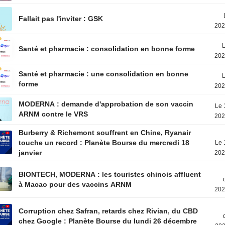
Fallait pas l'inviter : GSK
202
L
Santé et pharmacie : consolidation en bonne forme
202
Santé et pharmacie : une consolidation en bonne
L
forme
202
MODERNA : demande d'approbation de son vaccin
Le 
ARNM contre le VRS
202
Burberry & Richemont souffrent en Chine, Ryanair
touche un record : Planète Bourse du mercredi 18
Le 
janvier
202
BIONTECH, MODERNA : les touristes chinois affluent
à Macao pour des vaccins ARNM
202
Corruption chez Safran, retards chez Rivian, du CBD
chez Google : Planète Bourse du lundi 26 décembre