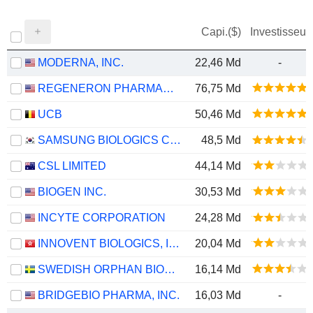
Capi.($)
Investisseur
MODERNA, INC.
22,46 Md
-
REGENERON PHARMACEUTICALS, INC.
76,75 Md
UCB
50,46 Md
SAMSUNG BIOLOGICS CO.,LTD.
48,5 Md
CSL LIMITED
44,14 Md
BIOGEN INC.
30,53 Md
INCYTE CORPORATION
24,28 Md
INNOVENT BIOLOGICS, INC.
20,04 Md
SWEDISH ORPHAN BIOVITRUM AB
16,14 Md
BRIDGEBIO PHARMA, INC.
16,03 Md
-