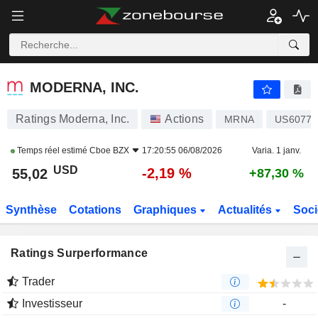
MODERNA, INC.
55,02
$
-2,19 %
MODERNA, INC.
Ratings Moderna, Inc.
Actions
MRNA
US60770
Temps réel estimé
Cboe BZX
17:20:55 06/08/2026
Varia. 1 janv.
USD
-2,19 %
55,02
+87,30 %
Synthèse
Cotations
Graphiques
Actualités
Soci
Ratings Surperformance
Trader
Investisseur
-