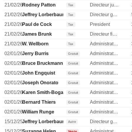
21/02/26
Rodney Patton
Directeur juridique
Tax
21/02/26
Jeffrey Lorberbaum
Directeur general
Tax
21/02/26
Paul de Cock
President
Tax
21/02/26
James Brunk
Directeur financier
Tax
21/02/26
W. Wellborn
Administrateur
Tax
02/01/26
Jerry Burris
Administrateur
Gratuit
02/01/26
Bruce Bruckmann
Administrateur
Gratuit
02/01/26
John Engquist
Administrateur
Gratuit
02/01/26
Joseph Onorato
Administrateur
Gratuit
02/01/26
Karen Smith-Bogart
Administrateur
Gratuit
02/01/26
Bernard Thiers
Administrateur
Gratuit
02/01/26
William Runge
Administrateur
Gratuit
15/12/25
Jeffrey Lorberbaum
Directeur general
Autre
15/12/25
Suzanne Helen
Administrateur
Vente