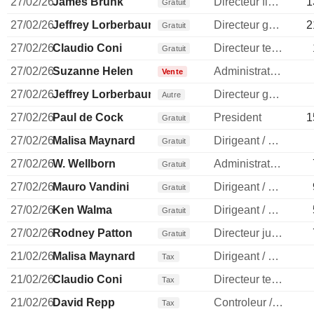
27/02/26
James Brunk
Directeur financier
1
Gratuit
27/02/26
Jeffrey Lorberbaum
Directeur general
2
Gratuit
27/02/26
Claudio Coni
Directeur technique
Gratuit
27/02/26
Suzanne Helen
Administrateur
Vente
27/02/26
Jeffrey Lorberbaum
Directeur general
Autre
27/02/26
Paul de Cock
President
1
Gratuit
27/02/26
Malisa Maynard
Dirigeant / cadre principal
Gratuit
27/02/26
W. Wellborn
Administrateur
Gratuit
27/02/26
Mauro Vandini
Dirigeant / cadre principal
Gratuit
27/02/26
Ken Walma
Dirigeant / cadre principal
Gratuit
27/02/26
Rodney Patton
Directeur juridique
Gratuit
21/02/26
Malisa Maynard
Dirigeant / cadre principal
Tax
21/02/26
Claudio Coni
Directeur technique
Tax
21/02/26
David Repp
Controleur / auditeur
Tax