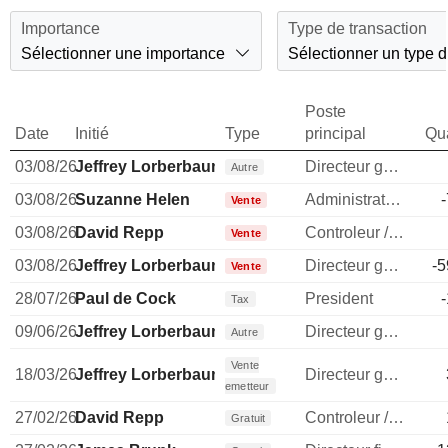
Importance
Type de transaction
Sélectionner une importance
Sélectionner un type d
Poste
Date
Initié
Type
principal
Qua
03/08/26
Jeffrey Lorberbaum
Directeur general
Autre
03/08/26
Suzanne Helen
Administrateur
Vente
03/08/26
David Repp
Controleur / auditeur
Vente
03/08/26
Jeffrey Lorberbaum
Directeur general
-5
Vente
28/07/26
Paul de Cock
President
Tax
09/06/26
Jeffrey Lorberbaum
Directeur general
Autre
Vente
18/03/26
Jeffrey Lorberbaum
Directeur general
emetteur
27/02/26
David Repp
Controleur / auditeur
Gratuit