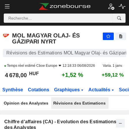
MOL MAGYAR OLAJ- ÉS GÁZIPARI NYRT
4 678,00
Ft
+1,52 %
MOL MAGYAR OLAJ- ÉS
GÁZIPARI NYRT
Révisions des Estimations MOL Magyar Olaj- és Gázipari 
Temps réel estimé
Cboe Europe
12:18:33 06/08/2026
Varia. 1 janv.
HUF
+1,52 %
4 678,00
+59,12 %
Synthèse
Cotations
Graphiques
Actualités
Soci
Opinion des Analystes
Révisions des Estimations
Chiffre d'affaires (CA) - Evolution des Estimations
des Analystes