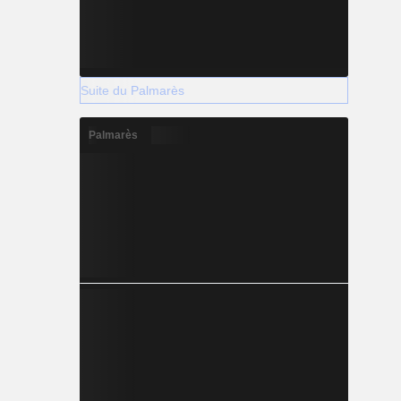
Suite du Palmarès
Palmarès