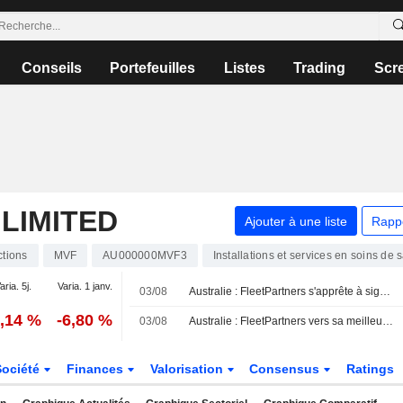
Conseils
Portefeuilles
Listes
Trading
Scr
LIMITED
Ajouter à une liste
Rapp
ctions
MVF
AU000000MVF3
Installations et services en soins de 
aria. 5j.
Varia. 1 janv.
03/08
Australie : FleetPartners s'apprête à signer sa meilleure séance en 6 ans après une offre de rachat de 534 millions de dollars
2,14 %
-6,80 %
03/08
Australie : FleetPartners vers sa meilleure séance en 6 ans après une offre de rachat de 534 millions de dollars
Société
Finances
Valorisation
Consensus
Ratings