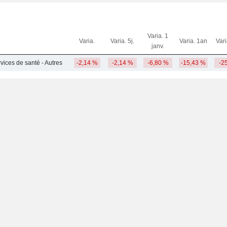
Varia. 1
Varia.
Varia. 5j.
Varia. 1an
Var
janv.
rvices de santé - Autres
-2,14 %
-2,14 %
-6,80 %
-15,43 %
-2