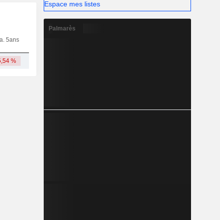
Espace mes listes
Palmarès
ia. 5ans
Capi.
CT
MT
LT
5,54 %
189 M