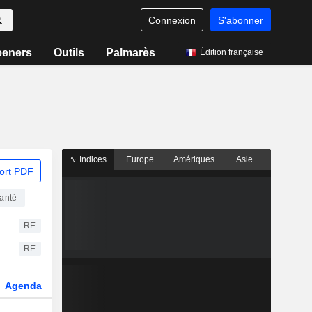
Connexion
S'abonner
eeners
Outils
Palmarès
Édition française
Indices
Europe
Amériques
Asie
ort PDF
santé
RE
RE
Agenda
Secteur
Dérivés