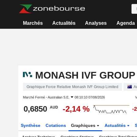
Marchés
Actualités
Analyses
Agenda
MONASH IVF GROUP 
Graphique Force Relative Monash IVF Group Limited
A
Marché Fermé -
Australian S.E.
08:10:10 07/08/2026
V
0,6850
-2,14 %
AUD
-
Synthèse
Cotations
Graphiques
Actualités