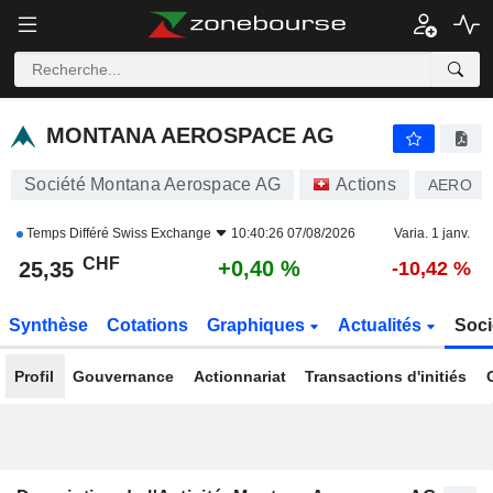
MONTANA AEROSPACE AG
25,35
CHF
+0,40 %
MONTANA AEROSPACE AG
Société Montana Aerospace AG
Actions
AERO
Temps Différé
Swiss Exchange
10:40:26 07/08/2026
Varia. 1 janv.
CHF
+0,40 %
25,35
-10,42 %
Synthèse
Cotations
Graphiques
Actualités
Soci
Profil
Gouvernance
Actionnariat
Transactions d'initiés