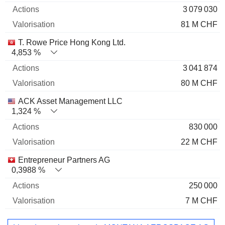
3 079 030
81 M CHF
T. Rowe Price Hong Kong Ltd.
4,853 %
3 041 874
80 M CHF
ACK Asset Management LLC
1,324 %
830 000
22 M CHF
Entrepreneur Partners AG
0,3988 %
250 000
7 M CHF