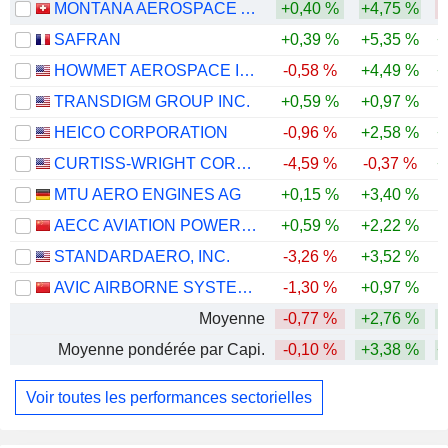
MONTANA AEROSPACE AG
+0,40 %
+4,75 %
-
SAFRAN
+0,39 %
+5,35 %
+
HOWMET AEROSPACE INC.
-0,58 %
+4,49 %
+
TRANSDIGM GROUP INC.
+0,59 %
+0,97 %
HEICO CORPORATION
-0,96 %
+2,58 %
+
CURTISS-WRIGHT CORPORATION
-4,59 %
-0,37 %
+
MTU AERO ENGINES AG
+0,15 %
+3,40 %
AECC AVIATION POWER CO.,LTD
+0,59 %
+2,22 %
-
STANDARDAERO, INC.
-3,26 %
+3,52 %
AVIC AIRBORNE SYSTEMS CO., LTD.
-1,30 %
+0,97 %
-
Moyenne
-0,77 %
+2,76 %
Moyenne pondérée par Capi.
-0,10 %
+3,38 %
+
Voir toutes les performances sectorielles