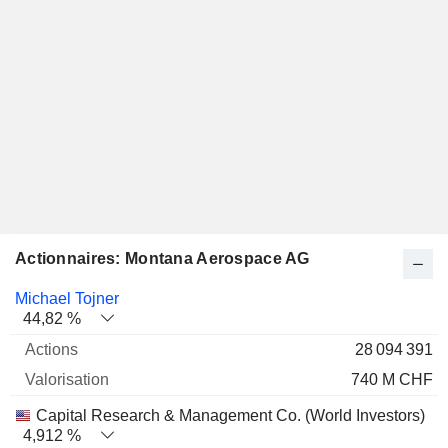
Actionnaires: Montana Aerospace AG
Nom
Actions
%
Valorisation
Michael Tojner
44,82 %
28 094 391
740 M CHF
Capital Research & Management Co. (World Investors)
4,912 %