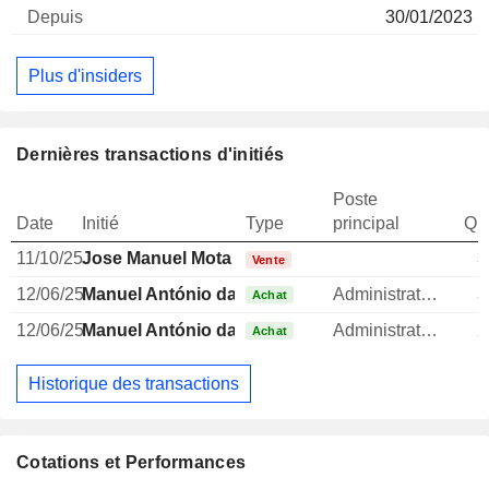
30/01/2023
Plus d'insiders
Dernières transactions d'initiés
Poste
Date
Initié
Type
principal
Qua
11/10/25
Jose Manuel Mota Neves da Costa
3
Vente
12/06/25
Manuel António da Fonseca Vasconcelos da Mot
Administrateur
3
Achat
12/06/25
Manuel António da Fonseca Vasconcelos da Mot
Administrateur
2
Achat
Historique des transactions
Cotations et Performances