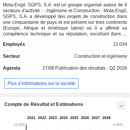
Mota-Engil, SGPS, S.A. est un groupe organisé autour de 6
secteurs d'activité : - Ingénierie et Construction : Mota-Engil,
SGPS, S.A. a développé des projets de construction dans
une cinquantaine de pays et est présent sur trois continents
(Europe, Afrique et Amérique latine) où il a affirmé sa
compétence technique et sa réputation, excellant dans la
construction de diverses infrastructures telles que routes,
Employés
21 034
autoroutes, aéroports, ports, barrages et chemins de fer ; -
Services Industriels d'Ingénierie : le groupe capitalise sa
Secteur
Construction et ingénierie
présence et son expérience reconnues depuis 1998, avec
une capacité avérée à opérer sur de nombreux marchés,
Agenda
27/08
Publication des résultats - Q2 2026
concrétisée par des contrats à moyen terme compris entre
trois et huit ans ; - Environnement : Mota-Engil, SGPS, S.A.
a débuté ses activités dans le secteur de l'environnement au
Plus d'informations sur la société
Portugal en 1995, par l'intermédiaire de la société SUMA
dans le segment de la gestion et de la collecte des déchets
urbains, et a ajouté ses compétences à celles de la société
EGF, une entreprise leader dans le traitement et la
Compte de Résultat et Estimations
valorisation des déchets. Au niveau international, Mota-
Engil, SGPS, S.A. développe de plus en plus ses activités
dans ce secteur, dans des marchés comme l'Angola, le
Mozambique, le Cap Vert, le Brésil, Oman et la Côte d'Ivoire