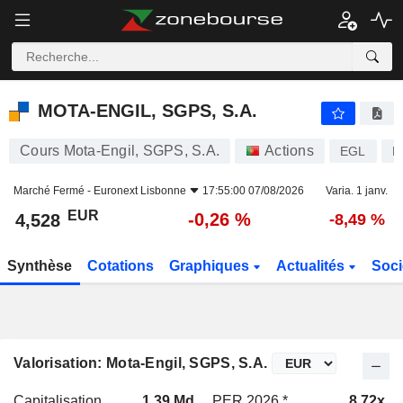
MOTA-ENGIL, SGPS, S.A.
4,528
€
-0,26 %
MOTA-ENGIL, SGPS, S.A.
Cours Mota-Engil, SGPS, S.A.
Actions
EGL
P
Marché Fermé -
Euronext Lisbonne
17:55:00 07/08/2026
Varia. 1 janv.
EUR
-0,26 %
4,528
-8,49 %
Synthèse
Cotations
Graphiques
Actualités
Soci
Valorisation: Mota-Engil, SGPS, S.A.
Capitalisation
1,39 Md
PER 2026 *
8,72x