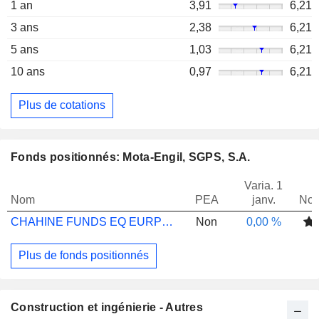
1 an
3,91
6,21
3 ans
2,38
6,21
5 ans
1,03
6,21
10 ans
0,97
6,21
Plus de cotations
Fonds positionnés: Mota-Engil, SGPS, S.A.
Varia. 1
Nom
PEA
janv.
Not
CHAHINE FUNDS EQ EURP SMLR COMS EUR ACC
Non
0,00 %
Plus de fonds positionnés
Construction et ingénierie - Autres