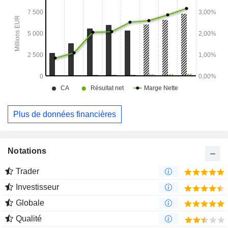
; - Mota-Engil Capital : unité commerciale dont l'objectif est
d'optimiser la création de valeur en faveur du Groupe par
une diversification des investissements, tout ceci soutenu
par une gestion intégrée d'un ensemble de biens et de
projets complémentaires aux segments de l'Ingénierie, de la
Construction et de l'Environnement. - Mota-Engil Mext : unité
responsable de domaines différenciés tels que l'Immobilier,
la Production agroforestière et l'Énergie. Elle vise également
à renforcer l'investissement dans l'innovation et à être un
accélérateur de la transformation globale ; - Concessions :
Mota-Engil, SGPS, S.A. exploite, par l'intermédiaire de
Plus de données financières
Lineas et de ses filiales, un réseau d'environ 2 500 km de
routes et d'autoroutes, dont les deux ponts de la ville de
Lisbonne. L'activité s'étend aux marchés internationaux,
principalement en Amérique latine.
Notations
Trader
Investisseur
Globale
Qualité