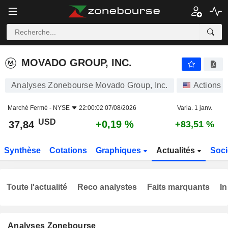
MOVADO GROUP, INC.
37,84
$
+0,19 %
MOVADO GROUP, INC.
Analyses Zonebourse Movado Group, Inc.
Actions
Marché Fermé -
NYSE
22:00:02 07/08/2026
Varia. 1 janv.
USD
+0,19 %
37,84
+83,51 %
Synthèse
Cotations
Graphiques
Actualités
Soci
Toute l'actualité
Reco analystes
Faits marquants
In
Analyses Zonebourse