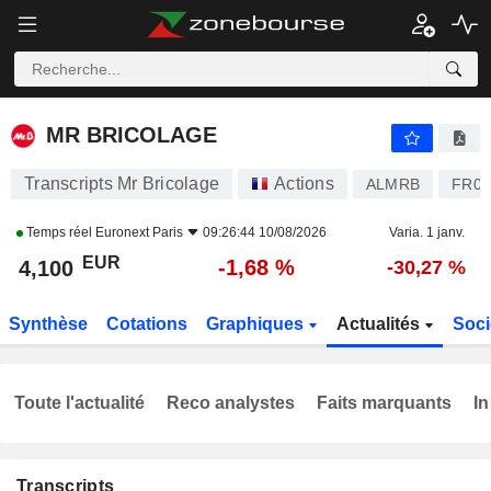
MR BRICOLAGE
4,100
€
-1,68 %
MR BRICOLAGE
Transcripts Mr Bricolage
Actions
ALMRB
FR00
Temps réel
Euronext Paris
09:26:44 10/08/2026
Varia. 1 janv.
EUR
-1,68 %
4,100
-30,27 %
Synthèse
Cotations
Graphiques
Actualités
Soci
Toute l'actualité
Reco analystes
Faits marquants
In
Transcripts