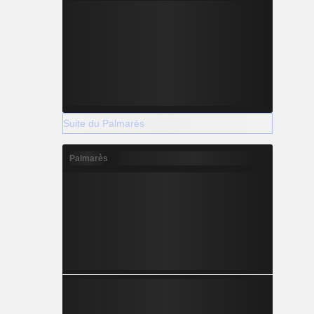
Suite du Palmarès
Palmarès