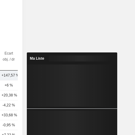
Ecart
Nbr
Ma Liste
obj. / dr
d'analystes
+147,57 %
1
+6 %
32
+20,38 %
33
-4,22 %
18
+33,68 %
15
-0,95 %
4