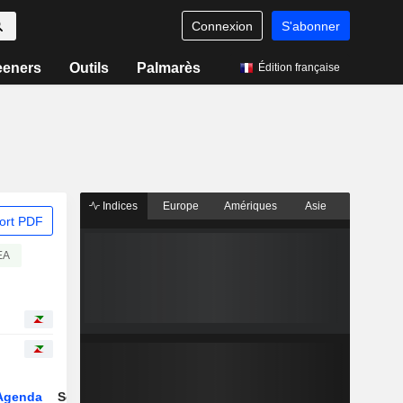
Connexion
S'abonner
eeners
Outils
Palmarès
Édition française
Indices
Europe
Amériques
Asie
ort PDF
EA
Agenda
Secteur
Dérivés