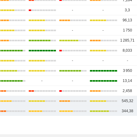
7,184
-
-
3,3
96,13
-
-
1 750
1 285,71
8,033
-
-
-
3 950
-
-
13,14
2,458
545,32
344,38