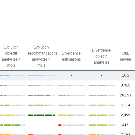
Évolution
Évolution
Divergence
objectif
recommandations
Divergence
Obj.
objectif
analystes 4
analystes 4
estimations
moyen
analystes
mois
mois
-
-
10,2
370,5
262,91
3,114
2,059
-
415