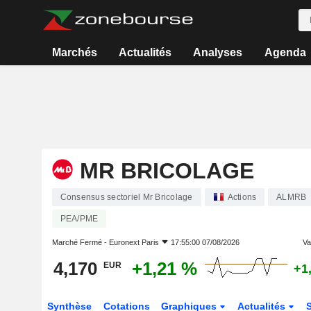
Marchés
Actualités
Analyses
Agenda
MR BRICOLAGE
Consensus sectoriel Mr Bricolage
Actions
ALMRB
PEA/PME
Marché Fermé -
Euronext Paris
17:55:00 07/08/2026
Var
4,170
+1,21 %
EUR
+1
Synthèse
Cotations
Graphiques
Actualités