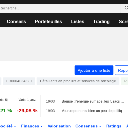
Conseils
Portefeuilles
Listes
Trading
Scr
Ajouter à une liste
Rapp
FR0004034320
Détaillants en produits et services de bricolage
P
ia. 5j.
Varia. 1 janv.
19/03
Bourse : l'énergie surnage, les fusacs se réveillent (un peu)
,21 %
-29,08 %
19/03
Vous reprendrez bien un peu de politique monétaire ?
Société
Finances
Valorisation
Consensus
Ratings