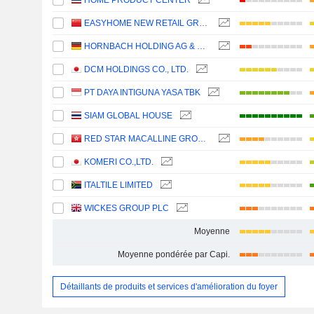
HOME PRODUCT CENTER
EASYHOME NEW RETAIL GROUP CORPORATION LIMITED
HORNBACH HOLDING AG & CO. KGAA
DCM HOLDINGS CO., LTD.
PT DAYA INTIGUNA YASA TBK
SIAM GLOBAL HOUSE
RED STAR MACALLINE GROUP CORPORATION LTD.
KOMERI CO.,LTD.
ITALTILE LIMITED
WICKES GROUP PLC
Moyenne
Moyenne pondérée par Capi.
Détaillants de produits et services d'amélioration du foyer