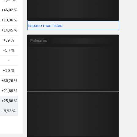
+7,22 %
20
+46,02 %
1
+13,36 %
6
Espace mes listes
+14,45 %
1
+39 %
7
Palmarès
+5,7 %
15
-
-
+1,8 %
2
+36,26 %
2
+21,69 %
11
+25,86 %
11
+9,93 %
31