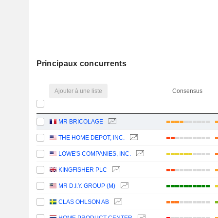
Principaux concurrents
Ajouter à une liste
Consensus
MR BRICOLAGE
THE HOME DEPOT, INC.
LOWE'S COMPANIES, INC.
KINGFISHER PLC
MR D.I.Y. GROUP (M)
CLAS OHLSON AB