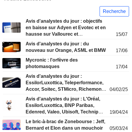
Recherche
Avis d'analystes du jour : objectifs
en baisse sur Adyen et Evotec et en
hausse sur Vallourec et
15/07
TotalEnergies
Avis d'analystes du jour : du
nouveau sur Orange, ASML et BMW
17/06
Mycronic : l'orfèvre des
photomasques
17/04
Avis d'analystes du jour :
EssilorLuxottica, Teleperformance,
Accor, Soitec, STMicro, Richemont,
04/02/25
Julius Bär…
Avis d'analystes du jour : L'Oréal,
EssilorLuxottica, BNP Paribas,
Edenred, Valeo, Ubisoft, Technip
19/04/24
Energies...
Le bric-à-brac de Zonebourse : Jeff,
Bernard et Elon dans un mouchoir
05/03/24