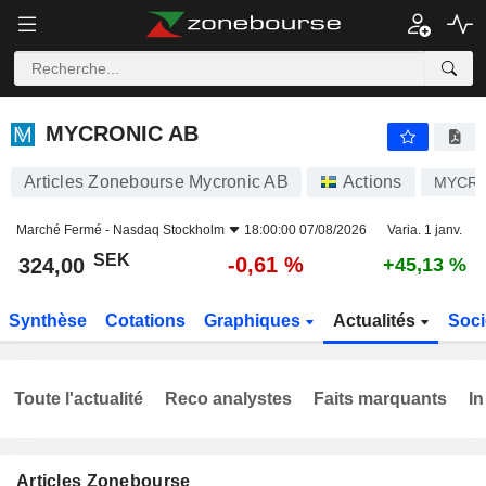
MYCRONIC AB
324,00
kr
-0,61 %
MYCRONIC AB
Articles Zonebourse Mycronic AB
Actions
MYCR
Marché Fermé -
Nasdaq Stockholm
18:00:00 07/08/2026
Varia. 1 janv.
SEK
-0,61 %
324,00
+45,13 %
Synthèse
Cotations
Graphiques
Actualités
Soci
Toute l'actualité
Reco analystes
Faits marquants
In
Articles Zonebourse