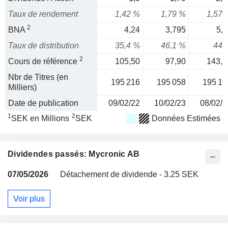
Taux de rendement
1,42 %
1,79 %
1,57 
2
BNA
4,24
3,795
5,1
Taux de distribution
35,4 %
46,1 %
44 
2
Cours de référence
105,50
97,90
143,7
Nbr de Titres (en
195 216
195 058
195 19
Milliers)
Date de publication
09/02/22
10/02/23
08/02/2
1
2
SEK en Millions
SEK
Données Estimées
Dividendes passés: Mycronic AB
07/05/2026
Détachement de dividende - 3.25 SEK
Voir plus