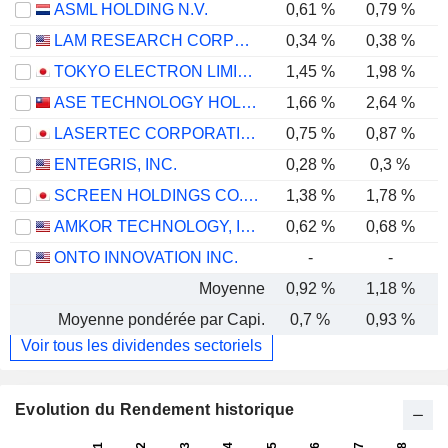
ASML HOLDING N.V.
0,61 %
0,79 %
LAM RESEARCH CORPORATION
0,34 %
0,38 %
TOKYO ELECTRON LIMITED
1,45 %
1,98 %
ASE TECHNOLOGY HOLDING CO., LTD.
1,66 %
2,64 %
LASERTEC CORPORATION
0,75 %
0,87 %
ENTEGRIS, INC.
0,28 %
0,3 %
SCREEN HOLDINGS CO., LTD.
1,38 %
1,78 %
AMKOR TECHNOLOGY, INC.
0,62 %
0,68 %
ONTO INNOVATION INC.
-
-
Moyenne
0,92 %
1,18 %
Moyenne pondérée par Capi.
0,7 %
0,93 %
Voir tous les dividendes sectoriels
Evolution du Rendement historique