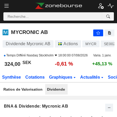
MYCRONIC AB
324,00
kr
-0,61 %
MYCRONIC AB
Dividende Mycronic AB
Actions
MYCR
SE002
Temps Différé
Nasdaq Stockholm
18:00:00 07/08/2026
Varia. 1 janv.
SEK
-0,61 %
324,00
+45,13 %
Synthèse
Cotations
Graphiques
Actualités
Soci
Ratios de Valorisation
Dividende
BNA & Dividende: Mycronic AB