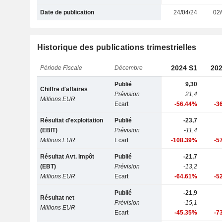
Date de publication
24/04/24
02/
Historique des publications trimestrielles
2024 S1
202
Période Fiscale
Décembre
Publié
9,30
Chiffre d'affaires
Prévision
21,4
Millions EUR
Ecart
-56.44%
-3
Résultat d'exploitation
Publié
-23,7
(EBIT)
Prévision
-11,4
Millions EUR
Ecart
-108.39%
-5
Résultat Avt. Impôt
Publié
-21,7
(EBT)
Prévision
-13,2
Millions EUR
Ecart
-64.61%
-5
Publié
-21,9
Résultat net
Prévision
-15,1
Millions EUR
Ecart
-45.35%
-7