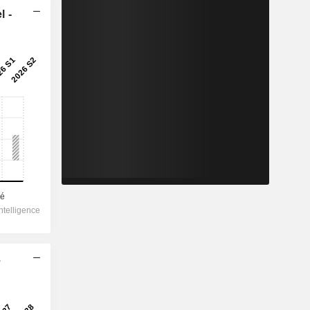
l -
e