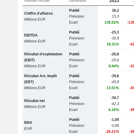
2023
Période Fiscale
Décembre
Publié
36,2
Chiffre d'affaires
Prévision
15,3
Millions EUR
Ecart
136.52%
-13
Publié
-25,3
EBITDA
Prévision
-30,9
Millions EUR
Ecart
18.31%
-4
Résultat d'exploitation
Publié
-26,8
(EBIT)
Prévision
-29,6
Millions EUR
Ecart
9.44%
-4
Résultat Avt. Impôt
Publié
-39,6
(EBT)
Prévision
-45,8
Millions EUR
Ecart
13.51%
-3
Publié
-39,7
Résultat net
Prévision
-42,3
Millions EUR
Ecart
6.16%
-3
Publié
-1,08
BNA
Prévision
-0,86
EUR
Ecart
-26.21%
-3