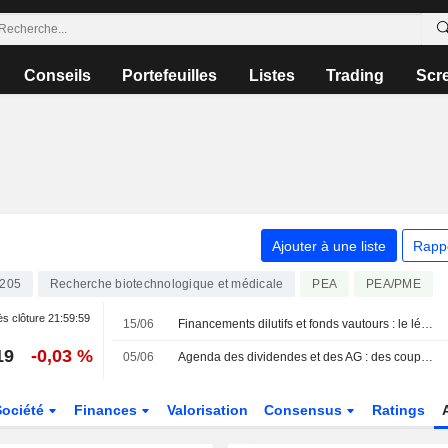
Conseils
Portefeuilles
Listes
Trading
Scr
Ajouter à une liste
Rapp
205
Recherche biotechnologique et médicale
PEA
PEA/PME
s clôture
21:59:59
15/06
Financements dilutifs et fonds vautours : le législateur s'en mêle enfin
19
-0,03 %
05/06
Agenda des dividendes et des AG : des coupons chez Saint-Gobain et Orange
Société
Finances
Valorisation
Consensus
Ratings