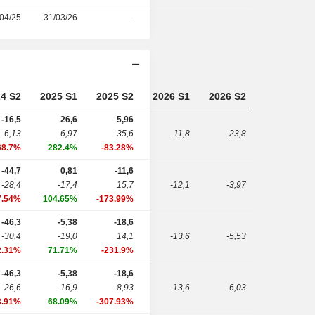
04/25
31/03/26
-
4 S2
2025 S1
2025 S2
2026 S1
2026 S2
-16,5
26,6
5,96
6,13
6,97
35,6
11,8
23,8
68.7%
282.4%
-83.28%
-44,7
0,81
-11,6
-28,4
-17,4
15,7
-12,1
-3,97
7.54%
104.65%
-173.99%
-46,3
-5,38
-18,6
-30,4
-19,0
14,1
-13,6
-5,53
2.31%
71.71%
-231.9%
-46,3
-5,38
-18,6
-26,6
-16,9
8,93
-13,6
-6,03
3.91%
68.09%
-307.93%