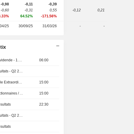
-0,98
-0,11
-0,39
-0,60
-0,31
0,55
-0,12
0,21
3.33%
64.52%
-171.56%
04/25
30/09/25
31/03/26
-
-
tix
Détachement de dividende - 1.5 INR
06:00
Publication des résultats - Q2 2026
Assemblée Générale Extraordinaire
15:00
Présentation aux Actionnaires / Analystes
15:00
sultats
22:30
Publication des résultats - Q2 2026
sultats