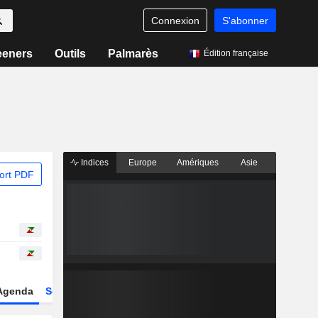
Connexion
S'abonner
eeners
Outils
Palmarès
Édition française
Indices
Europe
Amériques
Asie
ort PDF
Agenda
Secteur
Dérivés