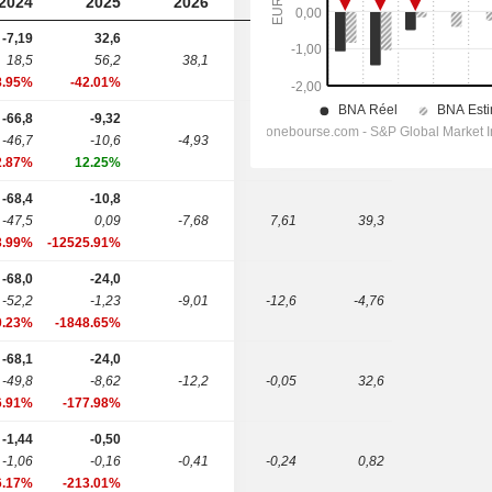
2024
2025
2026
2027
2028
-7,19
32,6
18,5
56,2
38,1
42,8
88,2
8.95%
-42.01%
-66,8
-9,32
-46,7
-10,6
-4,93
-12,5
43,2
2.87%
12.25%
-68,4
-10,8
-47,5
0,09
-7,68
7,61
39,3
3.99%
-12525.91%
-68,0
-24,0
-52,2
-1,23
-9,01
-12,6
-4,76
0.23%
-1848.65%
-68,1
-24,0
-49,8
-8,62
-12,2
-0,05
32,6
6.91%
-177.98%
-1,44
-0,50
-1,06
-0,16
-0,41
-0,24
0,82
6.17%
-213.01%