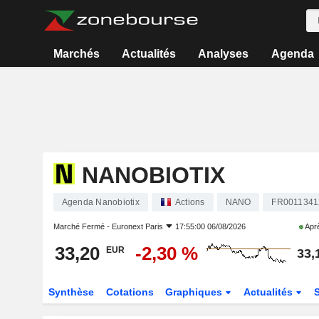
Marchés
Actualités
Analyses
Agenda
NANOBIOTIX
Agenda Nanobiotix
Actions
NANO
FR0011341
Marché Fermé -
Euronext Paris
17:55:00 06/08/2026
Aprè
33,20
-2,30 %
EUR
33,
Synthèse
Cotations
Graphiques
Actualités