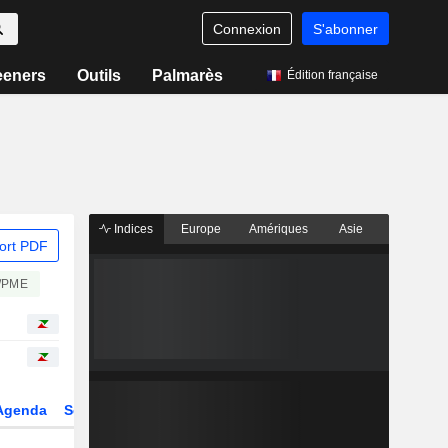
Connexion
S'abonner
eeners
Outils
Palmarès
Édition française
Indices
Europe
Amériques
Asie
ort PDF
/PME
Agenda
Secteur
Dérivés