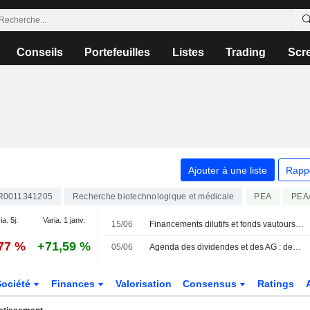
Conseils
Portefeuilles
Listes
Trading
Scr
Ajouter à une liste
Rapp
R0011341205
Recherche biotechnologique et médicale
PEA
PEA
ia. 5j.
Varia. 1 janv.
15/06
Financements dilutifs et fonds vautours : le législateur s'en mêle enfin
,77 %
+71,59 %
05/06
Agenda des dividendes et des AG : des coupons chez Saint-Gobain et Orange
Société
Finances
Valorisation
Consensus
Ratings