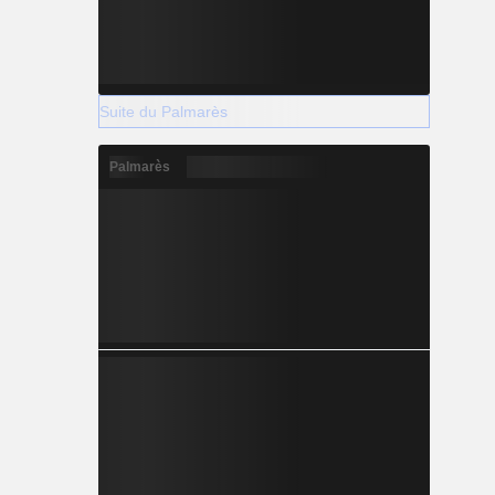
Suite du Palmarès
Palmarès