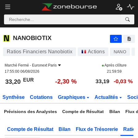
NANOBIOTIX
33,20
€
-2,30 %
NANOBIOTIX
Ratios Financiers Nanobiotix
Actions
NANO
F
Marché Fermé -
Euronext Paris
Après clôture
17:55:00 06/08/2026
21:59:59
EUR
-2,30 %
33,20
33,19
-0,03 %
Synthèse
Cotations
Graphiques
Actualités
Soci
Prévisions des Analystes
Compte de Résultat
Bilan
Flux d
Compte de Résultat
Bilan
Flux de Trésorerie
Ratios