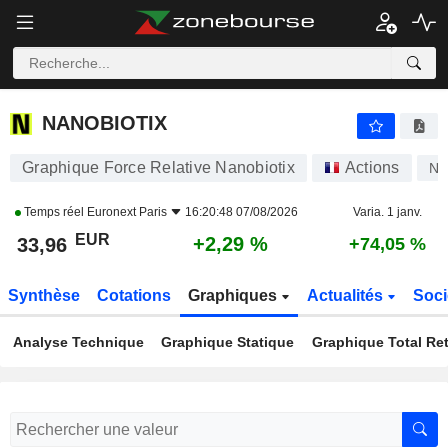
NANOBIOTIX
33,96
€
+2,29 %
NANOBIOTIX
Graphique Force Relative Nanobiotix
Actions
N
Temps réel
Euronext Paris
16:20:48 07/08/2026
Varia. 1 janv.
EUR
+2,29 %
33,96
+74,05 %
Synthèse
Cotations
Graphiques
Actualités
Soci
Analyse Technique
Graphique Statique
Graphique Total Re