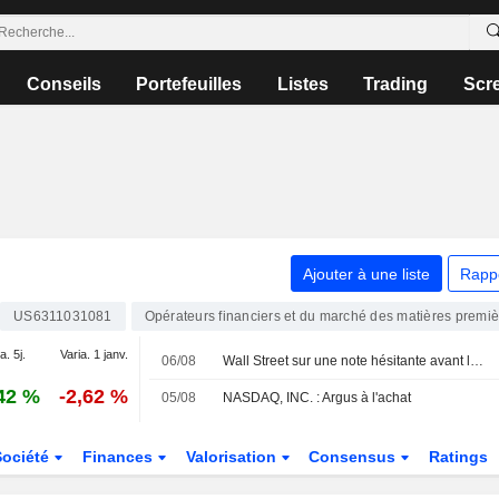
Conseils
Portefeuilles
Listes
Trading
Scr
Ajouter à une liste
Rapp
US6311031081
Opérateurs financiers et du marché des matières premi
a. 5j.
Varia. 1 janv.
06/08
Wall Street sur une note hésitante avant le rendez-vous clé de l'emploi
42 %
-2,62 %
05/08
NASDAQ, INC. : Argus à l'achat
Société
Finances
Valorisation
Consensus
Ratings