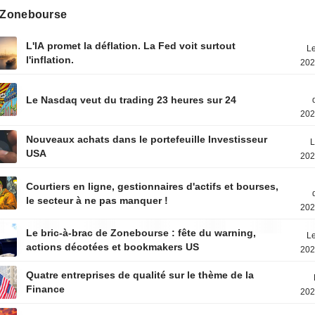
s Zonebourse
L'IA promet la déflation. La Fed voit surtout
Le
l'inflation.
202
Le Nasdaq veut du trading 23 heures sur 24
202
Nouveaux achats dans le portefeuille Investisseur
L
USA
202
Courtiers en ligne, gestionnaires d'actifs et bourses,
le secteur à ne pas manquer !
202
Le bric-à-brac de Zonebourse : fête du warning,
Le
actions décotées et bookmakers US
202
Quatre entreprises de qualité sur le thème de la
Finance
202