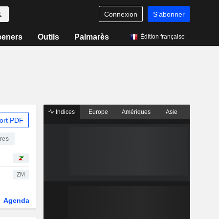
Connexion
S'abonner
eeners
Outils
Palmarès
Édition française
Indices
Europe
Amériques
Asie
ort PDF
ères
ZM
Agenda
Secteur
Dérivés
Fonds et ETFs