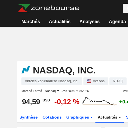
Marchés
Actualités
Analyses
Agenda
NASDAQ, INC.
Articles Zonebourse Nasdaq, Inc.
Actions
NDAQ
Marché Fermé -
Nasdaq
22:00:00 07/08/2026
Vari
94,59
-0,12 %
USD
+0,
Synthèse
Cotations
Graphiques
Actualités