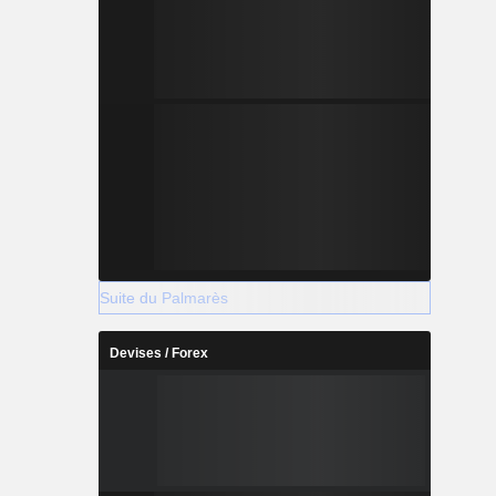
Suite du Palmarès
Devises / Forex