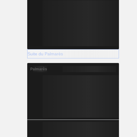
Suite du Palmarès
Palmarès