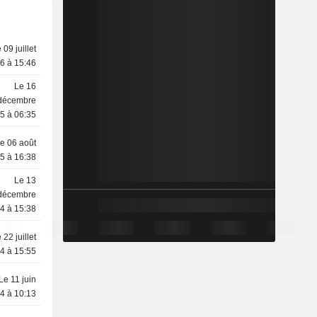
 09 juillet
6 à 15:46
Le 16
décembre
5 à 06:35
e 06 août
5 à 16:38
Le 13
décembre
4 à 15:38
 22 juillet
4 à 15:55
Le 11 juin
4 à 10:13