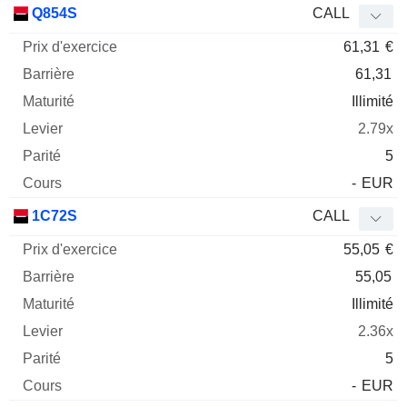
Q854S
CALL
61,31
€
61,31
Illimité
2.79x
5
-
EUR
1C72S
CALL
55,05
€
55,05
Illimité
2.36x
5
-
EUR