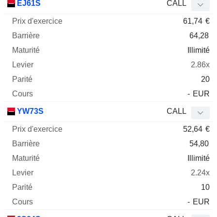
EJ61S
CALL
61,74
€
64,28
Illimité
2.86x
20
-
EUR
YW73S
CALL
52,64
€
54,80
Illimité
2.24x
10
-
EUR