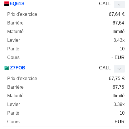
6Q61S
CALL
67,64
€
67,64
Illimité
3.43x
10
-
EUR
Z7FOB
CALL
67,75
€
67,75
Illimité
3.39x
10
-
EUR