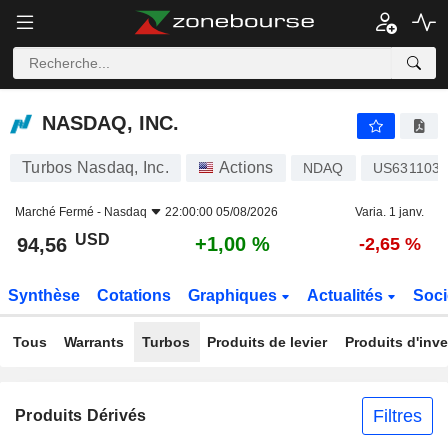
NASDAQ, INC.
94,56
$
+1,00 %
NASDAQ, INC.
Turbos Nasdaq, Inc.
Actions
NDAQ
US631103
Marché Fermé -
Nasdaq
22:00:00 05/08/2026
Varia. 1 janv.
USD
+1,00 %
94,56
-2,65 %
Synthèse
Cotations
Graphiques
Actualités
Soci
Tous
Warrants
Turbos
Produits de levier
Produits d'inv
Filtres
Produits Dérivés