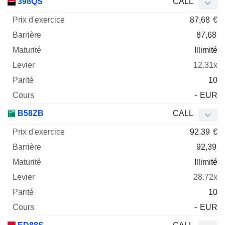
398QS
CALL
87,68
€
87,68
Illimité
12.31x
10
-
EUR
B58ZB
CALL
92,39
€
92,39
Illimité
28.72x
10
-
EUR