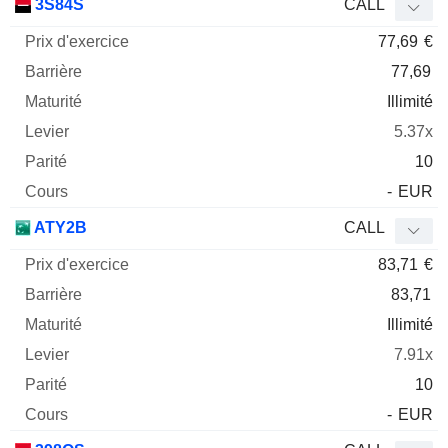
3S84S
CALL
77,69
€
77,69
Illimité
5.37x
10
-
EUR
ATY2B
CALL
83,71
€
83,71
Illimité
7.91x
10
-
EUR