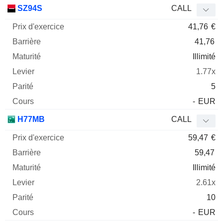
Prix
SZ94S
CALL
d'exercice
Barrière
Maturité
Elasticité
41,76
€
Mnemo
Type
Parit
41,76
Illimité
1.77x
5
-
EUR
H77MB
CALL
59,47
€
59,47
Illimité
2.61x
10
-
EUR