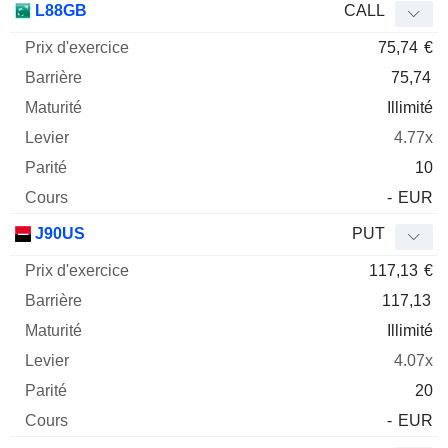
L88GB
CALL
75,74
€
75,74
Illimité
4.77x
10
-
EUR
J90US
PUT
117,13
€
117,13
Illimité
4.07x
20
-
EUR