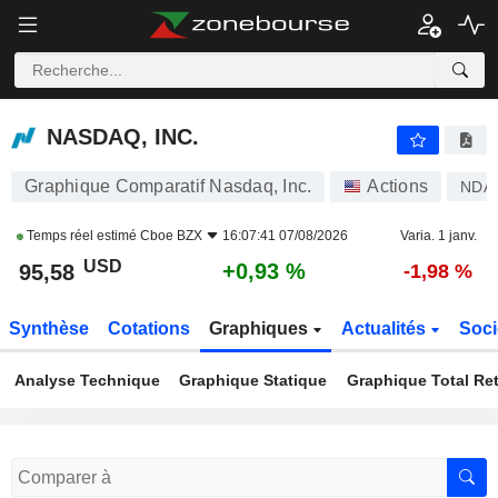
NASDAQ, INC.
95,58
$
+0,93 %
NASDAQ, INC.
Graphique Comparatif Nasdaq, Inc.
Actions
NDA
Temps réel estimé
Cboe BZX
16:07:41 07/08/2026
Varia. 1 janv.
USD
+0,93 %
95,58
-1,98 %
Synthèse
Cotations
Graphiques
Actualités
Soci
Analyse Technique
Graphique Statique
Graphique Total Re