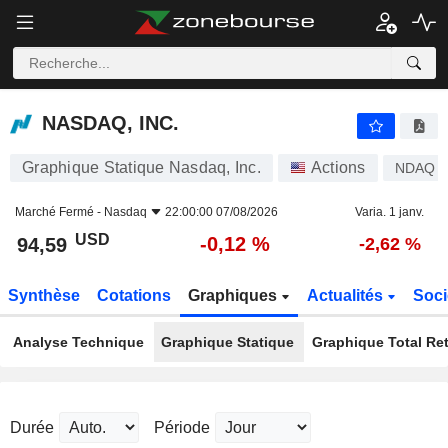
NASDAQ, INC.
94,59
$
-0,12 %
NASDAQ, INC.
Graphique Statique Nasdaq, Inc.
Actions
NDAQ
Marché Fermé -
Nasdaq
22:00:00 07/08/2026
Varia. 1 janv.
USD
-0,12 %
94,59
-2,62 %
Synthèse
Cotations
Graphiques
Actualités
Soci
Analyse Technique
Graphique Statique
Graphique Total Re
Durée
Période