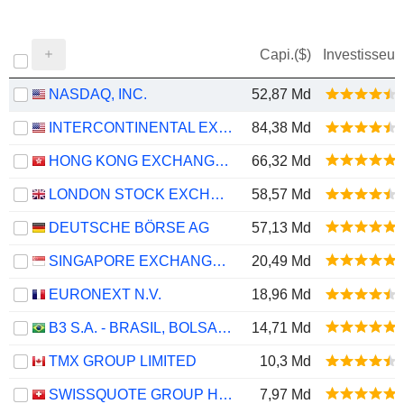
Capi.($)
Investisseur
NASDAQ, INC.
52,87 Md
INTERCONTINENTAL EXCHANGE, INC.
84,38 Md
HONG KONG EXCHANGES AND CLEARING LIMITED
66,32 Md
LONDON STOCK EXCHANGE GROUP PLC
58,57 Md
DEUTSCHE BÖRSE AG
57,13 Md
SINGAPORE EXCHANGE LIMITED
20,49 Md
EURONEXT N.V.
18,96 Md
B3 S.A. - BRASIL, BOLSA, BALCÃO
14,71 Md
TMX GROUP LIMITED
10,3 Md
SWISSQUOTE GROUP HOLDING SA
7,97 Md