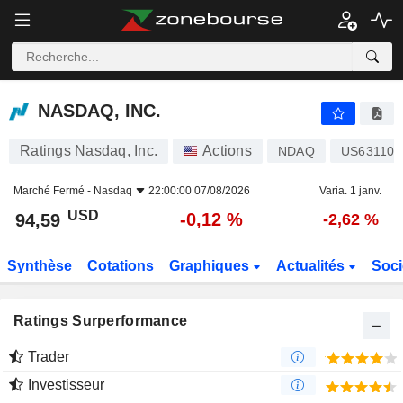
NASDAQ, INC.
94,59
$
-0,12 %
NASDAQ, INC.
Ratings Nasdaq, Inc.
Actions
NDAQ
US631103
Marché Fermé -
Nasdaq
22:00:00 07/08/2026
Varia. 1 janv.
USD
-0,12 %
94,59
-2,62 %
Synthèse
Cotations
Graphiques
Actualités
Soci
Ratings Surperformance
Trader
Investisseur