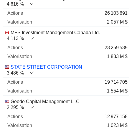
4,616 %
26 103 691
2 057 M $
MFS Investment Management Canada Ltd.
4,113 %
23 259 539
1 833 M $
STATE STREET CORPORATION
3,486 %
19 714 705
1 554 M $
Geode Capital Management LLC
2,295 %
12 977 158
1 023 M $