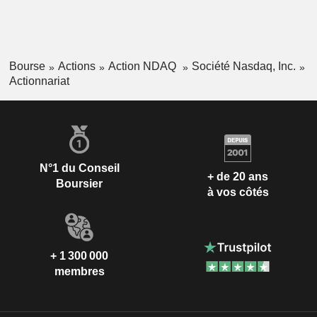
Israël
0,01 %
Bourse
Actions
Action NDAQ
Société Nasdaq, Inc.
Actionnariat
N°1 du Conseil
+ de 20 ans
Boursier
à vos côtés
+ 1 300 000
membres