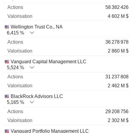
58 382 426
4 602 M $
Wellington Trust Co., NA
6,415 %
36 278 978
2 860 M $
Vanguard Capital Management LLC
5,524 %
31 237 808
2 462 M $
BlackRock Advisors LLC
5,165 %
29 208 756
2 302 M $
Vanguard Portfolio Management LLC