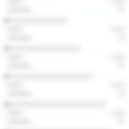
░ ░░░
░░
░░░░░░░░░░░░░░░░░░
░ ░░░
░░
░░░░░░░░░░░░░░░░░░░░░░
░ ░░░
░░
░░░░░░░░░░░░░░░░░░░░░░░░░░
░ ░░░
░░
░░░░░░░░░░░░░░░░░░░░░░░░░░░░░░
░ ░░░
░░