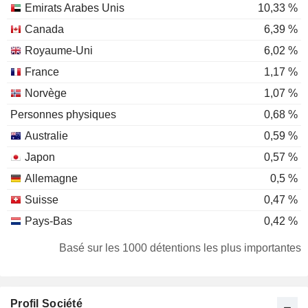
Emirats Arabes Unis
10,33 %
Canada
6,39 %
Royaume-Uni
6,02 %
France
1,17 %
Norvège
1,07 %
Personnes physiques
0,68 %
Australie
0,59 %
Japon
0,57 %
Allemagne
0,5 %
Suisse
0,47 %
Pays-Bas
0,42 %
Hong Kong
0,33 %
Basé sur les 1000 détentions les plus importantes
Danemark
0,21 %
Corée du Sud
0,2 %
Profil Société
Irlande
0,14 %