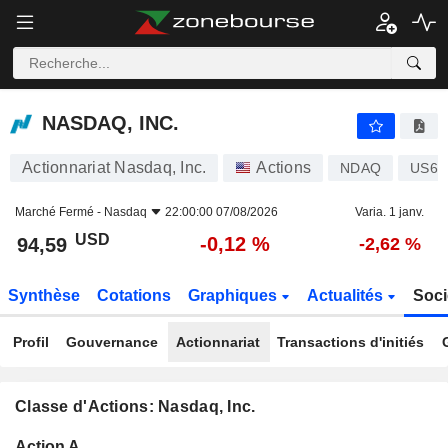
NASDAQ, INC.
94,59
$
-0,12 %
NASDAQ, INC.
Actionnariat Nasdaq, Inc.
Actions
NDAQ
US63
Marché Fermé -
Nasdaq
22:00:00 07/08/2026
Varia. 1 janv.
USD
-0,12 %
94,59
-2,62 %
Synthèse
Cotations
Graphiques
Actualités
Soci
Profil
Gouvernance
Actionnariat
Transactions d'initiés
Classe d'Actions: Nasdaq, Inc.
Flottant
Action A