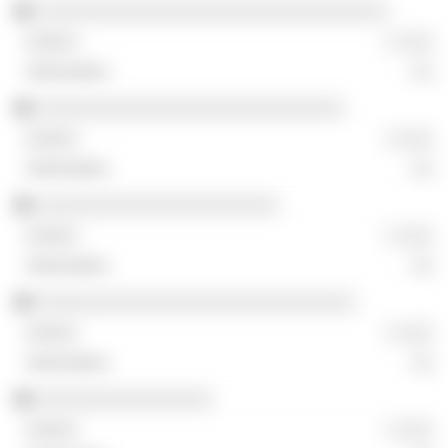
░░░░░░░░░░░░░░░░░░░░░░░░░░░░░░░░
░ ░░░
░░
░░░░░░░░░░░░░░░░░░░░░░░░░░░░
░ ░░░
░░
░░░░░░░░░░░░░░░░░░░░░░
░ ░░░
░░
░░░░░░░░░░░░░░░░░░░░░░░░░░░░░
░ ░░░
░░
░░░░░░░░░░░░░░░░
░ ░░░