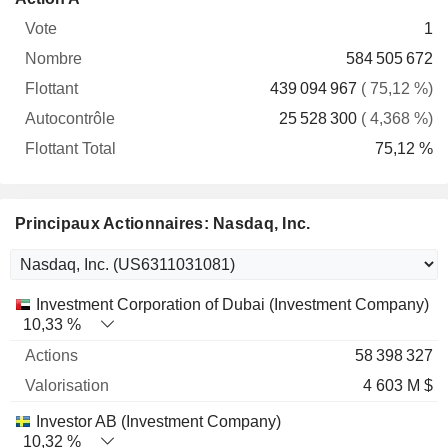
Vote
Nombre
Flottant
Autocontrôle
Total
1
584 505 672
439 094 967
( 75,12 %)
25 528 300
( 4,368 %)
75,12 %
Principaux Actionnaires: Nasdaq, Inc.
Nom
Actions
%
Valorisation
Investment Corporation of Dubai (Investment Company)
10,33 %
58 398 327
4 603 M $
Investor AB (Investment Company)
10,32 %