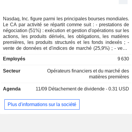
Autriche
0,1 %
Luxembourg
0,09 %
Nasdaq, Inc. figure parmi les principales bourses mondiales.
Le CA par activité se répartit comme suit : - prestations de
Espagne
0,05 %
négociation (51%) : exécution et gestion d'opérations sur les
Finlande
0,05 %
actions, les produits dérivés, les obligations, les matières
premières, les produits structurés et les fonds indexés ; -
Belgique
0,04 %
vente de données et d'indices de marché (25,9%) ; - vente
de logiciels de marché (22,4%). En outre, le groupe propose
Italie
0,04 %
Employés
9 630
des solutions de courtage, de conservation, de
Islande
0,03 %
compensation et de règlement de titres, de surveillance et
Secteur
Opérateurs financiers et du marché des
de diffusion d'informations ; - autres (0,7%).
République Tchèque
0,03 %
matières premières
Singapour
0,03 %
Agenda
11/09
Détachement de dividende - 0.31 USD
Nouvelle-Zélande
0,02 %
Afrique du Sud
0,01 %
Plus d'informations sur la société
Mexique
0,01 %
Chine
0,01 %
Arabie Saoudite
0,01 %