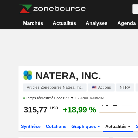
Marchés
Actualités
Analyses
Agenda
NATERA, INC.
Articles Zonebourse Natera, Inc.
Actions
NTRA
Temps réel estimé
Cboe BZX
16:26:00 07/08/2026
315,77
+18,99 %
USD
Synthèse
Cotations
Graphiques
Actualités