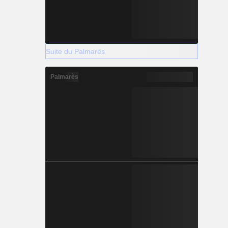
Suite du Palmarès
Palmarès