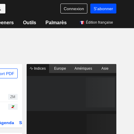
Connexion
S'abonner
eeners
Outils
Palmarès
Édition française
Indices
Europe
Amériques
Asie
ort PDF
ZM
Agenda
Secteur
Dérivés
Fonds et ETFs