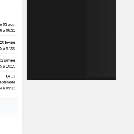
e 03 août
6 à 06:31
20 février
5 à 07:00
02 janvier
5 à 10:15
Le 13
eptembre
4 à 09:32