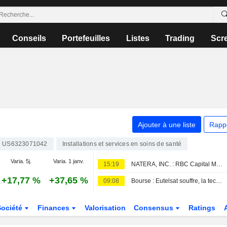
Conseils
Portefeuilles
Listes
Trading
Scr
Ajouter à une liste
Rapp
US6323071042
Installations et services en soins de santé
Varia. 5j.
Varia. 1 janv.
15:19
NATERA, INC. : RBC Capital Markets maintient sa recommandation à l'achat
+17,77 %
+37,65 %
09:08
Bourse : Eutelsat souffre, la tech américaine s'offre un baroud d'honneur nocturne
Société
Finances
Valorisation
Consensus
Ratings