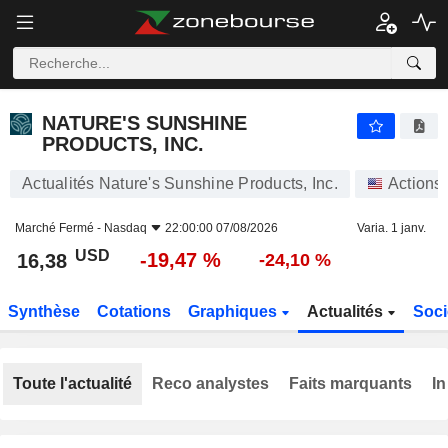
NATURE'S SUNSHINE PRODUCTS, INC.
16,38
$
-19,47 %
NATURE'S SUNSHINE
PRODUCTS, INC.
Actualités Nature's Sunshine Products, Inc.
Actions
Marché Fermé -
Nasdaq
22:00:00 07/08/2026
Varia. 1 janv.
USD
-19,47 %
16,38
-24,10 %
Synthèse
Cotations
Graphiques
Actualités
Soci
Toute l'actualité
Reco analystes
Faits marquants
In