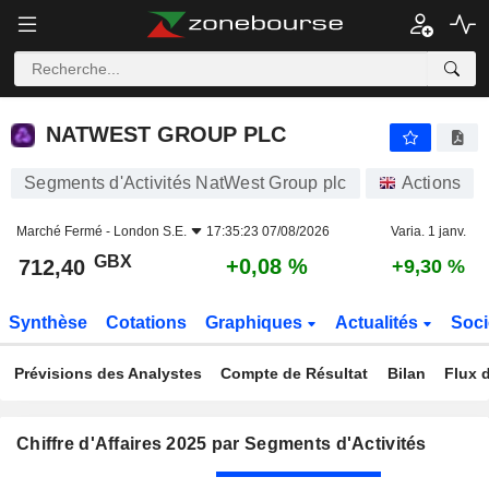
NATWEST GROUP PLC
712,40
p
+0,08 %
NATWEST GROUP PLC
Segments d'Activités NatWest Group plc
Actions
Marché Fermé -
London S.E.
17:35:23 07/08/2026
Varia. 1 janv.
GBX
+0,08 %
712,40
+9,30 %
Synthèse
Cotations
Graphiques
Actualités
Soci
Prévisions des Analystes
Compte de Résultat
Bilan
Flux d
Chiffre d'Affaires 2025 par Segments d'Activités