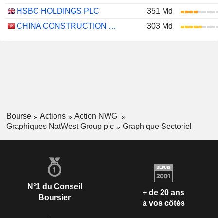
HSBC HOLDINGS PLC
351 Md
CHINA CONSTRUCTION BANK CORPORATION
303 Md
Bourse
Actions
Action NWG
Graphiques NatWest Group plc
Graphique Sectoriel
N°1 du Conseil
+ de 20 ans
Boursier
à vos côtés