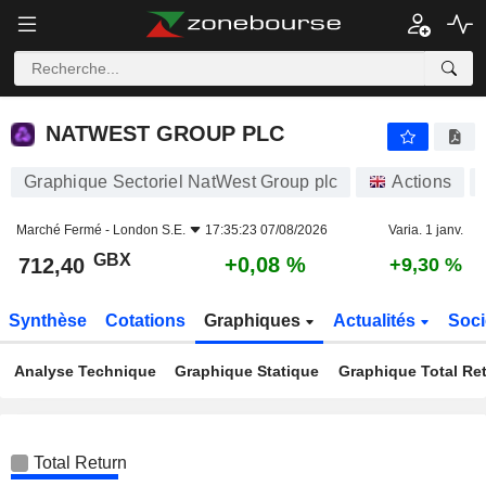
NATWEST GROUP PLC
712,40
p
+0,08 %
NATWEST GROUP PLC
Graphique Sectoriel NatWest Group plc
Actions
Marché Fermé -
London S.E.
17:35:23 07/08/2026
Varia. 1 janv.
GBX
+0,08 %
712,40
+9,30 %
Synthèse
Cotations
Graphiques
Actualités
Soci
Analyse Technique
Graphique Statique
Graphique Total Re
Total Return