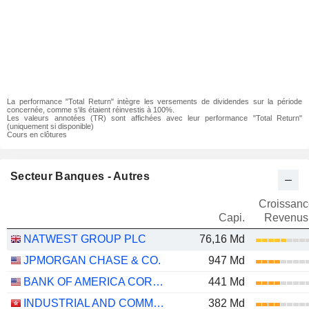
La performance "Total Return" intègre les versements de dividendes sur la période
concernée, comme s'ils étaient réinvestis à 100%.
Les valeurs annotées (TR) sont affichées avec leur performance "Total Return"
(uniquement si disponible)
Cours en clôtures
Secteur Banques - Autres
Croissanc
Capi.
Revenus
NATWEST GROUP PLC
76,16 Md
JPMORGAN CHASE & CO.
947 Md
BANK OF AMERICA CORPORATION
441 Md
INDUSTRIAL AND COMMERCIAL BANK OF CHINA LIMITED
382 Md