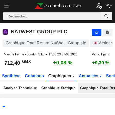
NATWEST GROUP PLC
712,40
p
+0,08 %
NATWEST GROUP PLC
Graphique Total Return NatWest Group plc
Actions
Marché Fermé -
London S.E.
17:35:23 07/08/2026
Varia. 1 janv.
GBX
+0,08 %
712,40
+9,30 %
Synthèse
Cotations
Graphiques
Actualités
Soci
Analyse Technique
Graphique Statique
Graphique Total Re