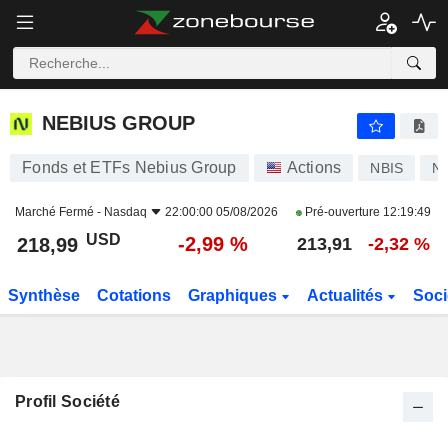
NEBIUS GROUP
218,99
$
-2,99 %
NEBIUS GROUP
Fonds et ETFs Nebius Group
Actions
NBIS
N
Marché Fermé -
Nasdaq
22:00:00 05/08/2026
Pré-ouverture
12:19:49
USD
-2,99 %
218,99
213,91
-2,32 %
Synthèse
Cotations
Graphiques
Actualités
Soci
Profil Société