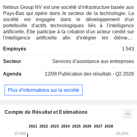
Nebius Group NV est une société d'infrastructure basée aux
Pays-Bas qui opère dans le secteur de la technologie. La
société est engagée dans le développement d'un
portefeuille d'actifs technologiques liés à l'intelligence
artificielle. Elle participe à la création d'un acteur centré sur
l'intelligence artificielle afin d'intégrer les éléments
essentiels du développement de l'intelligence artificielle à
Employés
1 543
l'infrastructure, aux données et au conseil à l'échelle
mondiale. Elle propose des produits et services tels qu'une
Secteur
Services d'assistance aux entreprises
plateforme cloud pour les charges de travail liées à
l'intelligence artificielle, des services d'équipe de
Agenda
12/08
Publication des résultats - Q2 2026
développement pour les véhicules autonomes, le
développement de l'intelligence artificielle générative.
Nebius construit des infrastructures complètes pour
Plus d'informations sur la société
répondre à la croissance de l'industrie mondiale de
l'intelligence artificielle, y compris des clusters GPU, des
plateformes en nuage et des outils et services pour les
développeurs. L'entreprise développe trois autres activités
Compte de Résultat et Estimations
qui opèrent sous leurs propres marques : Toloka AI,
TripleTen et Avride.