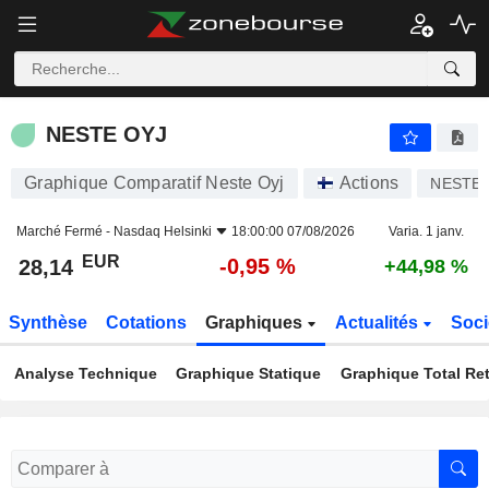
NESTE OYJ
28,14
€
-0,95 %
NESTE OYJ
Graphique Comparatif Neste Oyj
Actions
NESTE
Marché Fermé -
Nasdaq Helsinki
18:00:00 07/08/2026
Varia. 1 janv.
EUR
-0,95 %
28,14
+44,98 %
Synthèse
Cotations
Graphiques
Actualités
Soci
Analyse Technique
Graphique Statique
Graphique Total Re