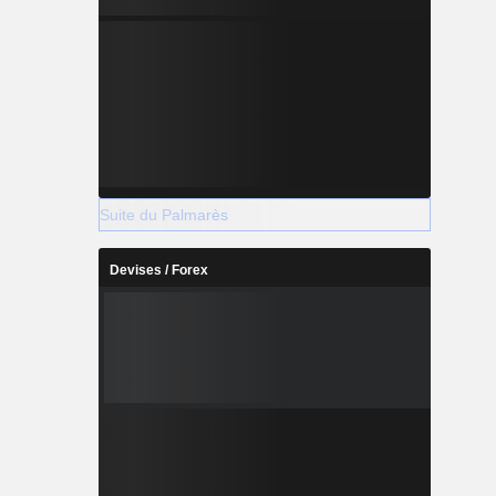
Suite du Palmarès
Devises / Forex