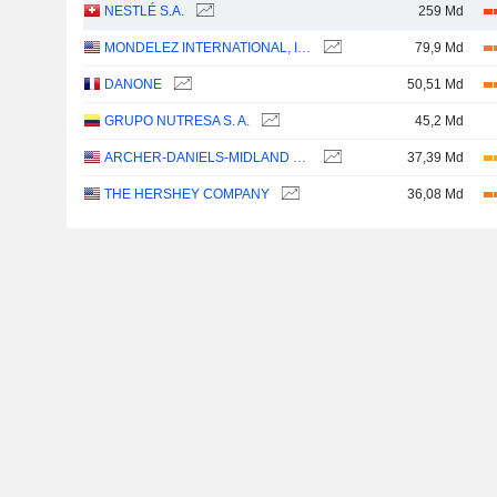
NESTLÉ S.A.
259 Md
MONDELEZ INTERNATIONAL, INC.
79,9 Md
DANONE
50,51 Md
GRUPO NUTRESA S. A.
45,2 Md
ARCHER-DANIELS-MIDLAND COMPANY
37,39 Md
THE HERSHEY COMPANY
36,08 Md