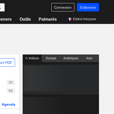
Connexion
S'abonner
eeners
Outils
Palmarès
Édition française
Indices
Europe
Amériques
Asie
ort PDF
ZD
RE
Agenda
Secteur
Dérivés
Fonds et ETFs