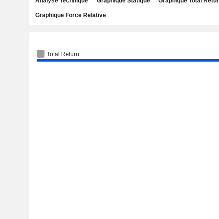
Analyse Technique
Graphique Statique
Graphique Total Retu
Graphique Force Relative
Total Return