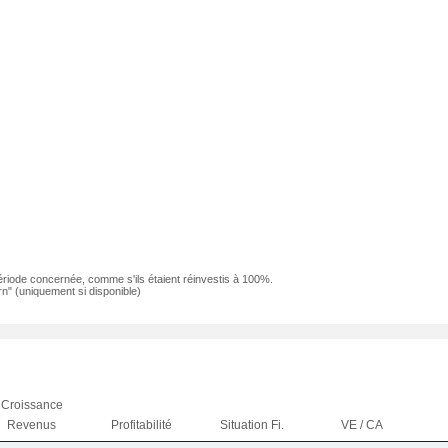
ériode concernée, comme s'ils étaient réinvestis à 100%.
n" (uniquement si disponible)
Croissance
Revenus
Profitabilité
Situation Fi.
VE / CA