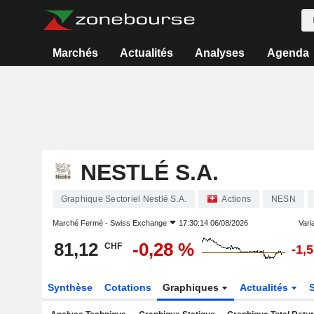
Marchés
Actualités
Analyses
Agenda
NESTLÉ S.A.
Graphique Sectoriel Nestlé S.A.
Actions
NESN
Marché Fermé -
Swiss Exchange
17:30:14 06/08/2026
Varia
81,12
-0,28 %
CHF
-1,
Synthèse
Cotations
Graphiques
Actualités