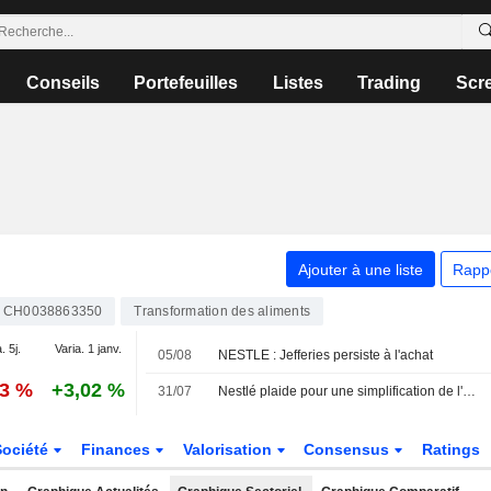
Conseils
Portefeuilles
Listes
Trading
Scr
Ajouter à une liste
Rapp
CH0038863350
Transformation des aliments
. 5j.
Varia. 1 janv.
05/08
NESTLE : Jefferies persiste à l'achat
53 %
+3,02 %
31/07
Nestlé plaide pour une simplification de l'étiquetage alimentaire aux États-Unis afin de redorer l'image de ses ingrédients
Société
Finances
Valorisation
Consensus
Ratings