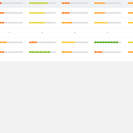
-
-
-
-