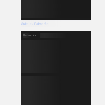
Suite du Palmarès
Palmarès