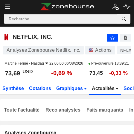
NETFLIX, INC.
73,69
$
-0,69 %
NETFLIX, INC.
Analyses Zonebourse Netflix, Inc.
Actions
NFLX
Marché Fermé -
Nasdaq
22:00:00 06/08/2026
Pré-ouverture
13:39:21
USD
-0,69 %
73,69
73,45
-0,33 %
Synthèse
Cotations
Graphiques
Actualités
Soci
Toute l'actualité
Reco analystes
Faits marquants
In
Analyses Zonebourse