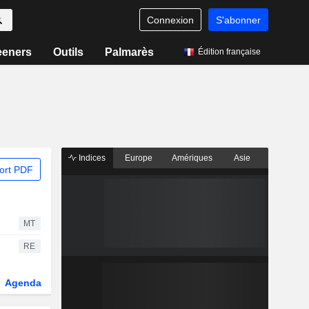
Connexion
S'abonner
eeners
Outils
Palmarès
Édition française
Indices
Europe
Amériques
Asie
ort PDF
MT
RE
Agenda
Secteur
Dérivés
Fonds et ETFs