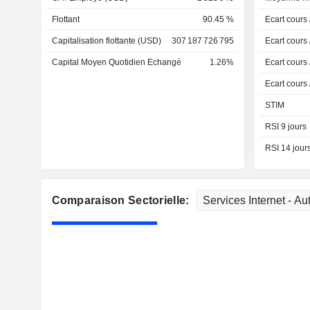
Flottant
90.45 %
Ecart cours
Capitalisation flottante (USD)
307 187 726 795
Ecart cours
Capital Moyen Quotidien Echangé
1.26%
Ecart cours
Ecart cours
STIM
RSI 9 jours
RSI 14 jour
Comparaison Sectorielle: