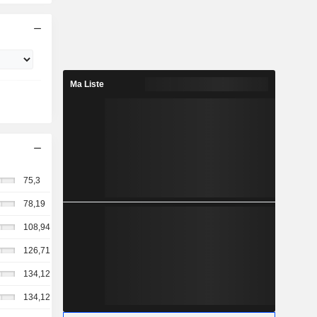
Ma Liste
75,3
78,19
108,94
126,71
134,12
134,12