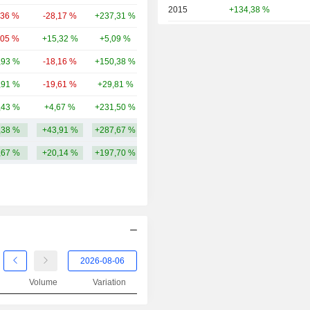
2015
+134,38 %
,36 %
-28,17 %
+237,31 %
99,14 Md
2014
-7,21 %
,05 %
+15,32 %
+5,09 %
90,5 Md
2013
+297,63 %
,93 %
-18,16 %
+150,38 %
90,31 Md
2012
+33,63 %
,91 %
-19,61 %
+29,81 %
41,47 Md
2011
-60,56 %
,43 %
+4,67 %
+231,50 %
30,01 Md
2010
+218,93 %
,38 %
+43,91 %
+287,67 %
156,75 Md
2009
+84,31 %
,67 %
+20,14 %
+197,70 %
2008
+12,28 %
2007
+2,94 %
2006
-4,43 %
2005
+119,47 %
2004
-54,91 %
Volume
Variation
2003
+396,73 %
2002
-34,27 %