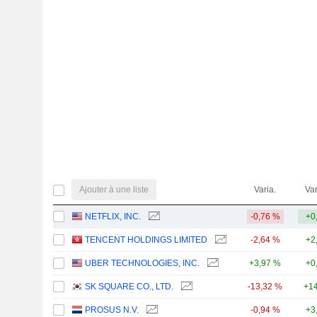
Ajouter à une liste
Varia.
Var
NETFLIX, INC.
-0,76 %
+0
TENCENT HOLDINGS LIMITED
-2,64 %
+2
UBER TECHNOLOGIES, INC.
+3,97 %
+0
SK SQUARE CO., LTD.
-13,32 %
+14
PROSUS N.V.
-0,94 %
+3