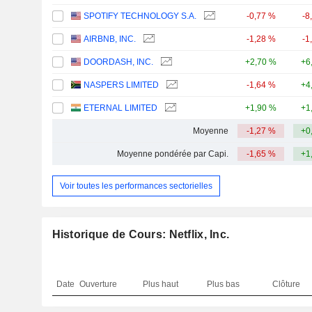
SPOTIFY TECHNOLOGY S.A.
-0,77 %
-8
AIRBNB, INC.
-1,28 %
-1
DOORDASH, INC.
+2,70 %
+6
NASPERS LIMITED
-1,64 %
+4
ETERNAL LIMITED
+1,90 %
+1
Moyenne
-1,27 %
+0
Moyenne pondérée par Capi.
-1,65 %
+1
Voir toutes les performances sectorielles
Historique de Cours: Netflix, Inc.
Date
Ouverture
Plus haut
Plus bas
Clôture