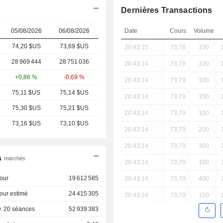
Dernières Transactions
05/08/2026
06/08/2026
Date
Cours
Volume
74,20 $US
73,69
$US
20:43:15
73,78
100
28 969 444
28 751 036
20:43:14
73,78
100
+0,86 %
-0,69 %
20:43:14
73,79
100
75,11 $US
75,14 $US
20:43:14
73,79
100
75,30 $US
75,21 $US
20:43:14
73,79
100
73,16 $US
73,10 $US
20:43:14
73,79
200
20:43:14
73,79
300
s
marchés
20:43:14
73,79
100
our
19 612 585
20:43:14
73,79
400
our estimé
24 415 305
20:43:14
73,79
100
. 20 séances
52 939 383