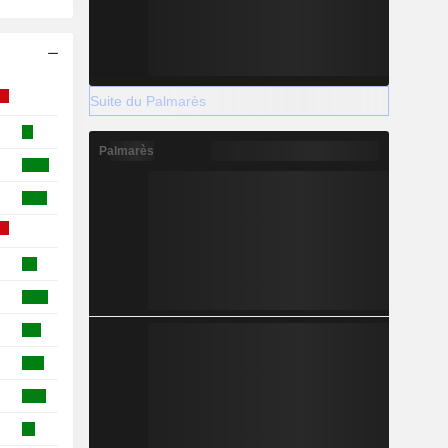
Suite du Palmarès
Palmarès