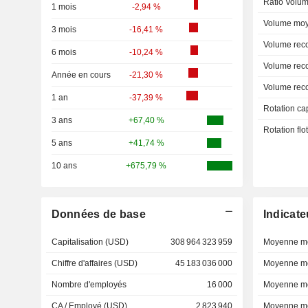
Ratio Volum
1 mois
-2,94 %
Volume moy
3 mois
-16,41 %
Volume rec
6 mois
-10,24 %
Volume rec
Année en cours
-21,30 %
Volume rec
1 an
-37,39 %
Rotation ca
3 ans
+67,40 %
Rotation fl
5 ans
+41,74 %
10 ans
+675,79 %
Données de base
Indicate
Capitalisation (USD)
308 964 323 959
Moyenne mo
Chiffre d'affaires (USD)
45 183 036 000
Moyenne mo
Nombre d'employés
16 000
Moyenne mo
CA / Employé (USD)
2 823 940
Moyenne mo