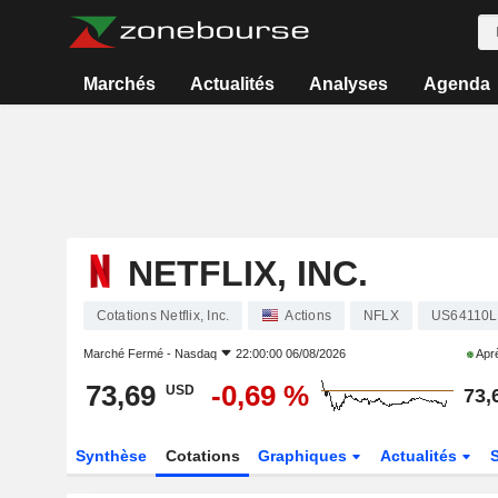
Marchés
Actualités
Analyses
Agenda
NETFLIX, INC.
Cotations Netflix, Inc.
Actions
NFLX
US64110L
Marché Fermé -
Nasdaq
22:00:00 06/08/2026
Aprè
73,69
-0,69 %
USD
73,
Synthèse
Cotations
Graphiques
Actualités