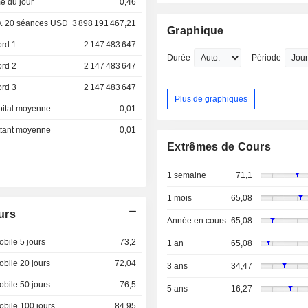
e du jour
0,46
. 20 séances USD
3 898 191 467,21
Graphique
ord 1
2 147 483 647
Durée
Période
ord 2
2 147 483 647
ord 3
2 147 483 647
Plus de graphiques
pital moyenne
0,01
ottant moyenne
0,01
Extrêmes de Cours
1 semaine
71,1
1 mois
65,08
urs
Année en cours
65,08
bile 5 jours
73,2
1 an
65,08
bile 20 jours
72,04
3 ans
34,47
bile 50 jours
76,5
5 ans
16,27
bile 100 jours
84,95