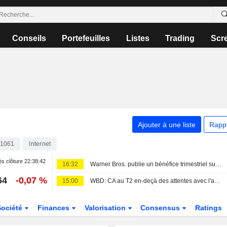
Conseils
Portefeuilles
Listes
Trading
Scr
Ajouter à une liste
Rapp
1061
Internet
s clôture
22:38:42
16:32
Warner Bros. publie un bénéfice trimestriel surprise grâce au streaming ; l'accord avec Paramount reçoit le feu vert du Royaume-Uni
64
-0,07 %
15:00
WBD: CA au T2 en-deçà des attentes avec l'absence de succès au box-office
Société
Finances
Valorisation
Consensus
Ratings