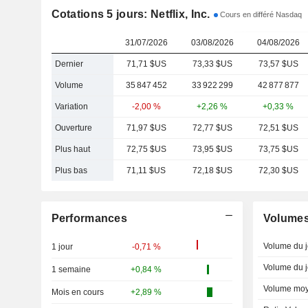
Cotations 5 jours: Netflix, Inc.
Cours en différé Nasdaq
31/07/2026
03/08/2026
04/08/2026
Dernier
71,71 $US
73,33 $US
73,57 $US
Volume
35 847 452
33 922 299
42 877 877
Variation
-2,00 %
+2,26 %
+0,33 %
Ouverture
71,97 $US
72,77 $US
72,51 $US
Plus haut
72,75 $US
73,95 $US
73,75 $US
Plus bas
71,11 $US
72,18 $US
72,30 $US
Performances
Volume
Volume du j
1 jour
-0,71 %
Volume du j
1 semaine
+0,84 %
Volume moy
Mois en cours
+2,89 %