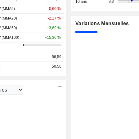
10 ans
9,3
 / (MMA5)
-0,60 %
 / (MMA20)
-2,17 %
Variations Mensuelles
 / (MMA50)
+3,89 %
 / (MMA100)
+15,36 %
56,59
s
50,56