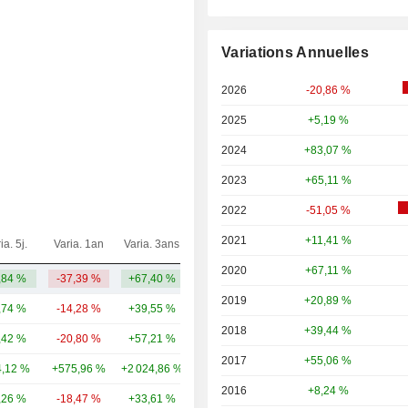
Variations Annuelles
2026
-20,86 %
2025
+5,19 %
2024
+83,07 %
2023
+65,11 %
2022
-51,05 %
2021
+11,41 %
ia. 5j.
Varia. 1an
Varia. 3ans
Capi.($)
2020
+67,11 %
,84 %
-37,39 %
+67,40 %
309 Md
2019
+20,89 %
,74 %
-14,28 %
+39,55 %
563 Md
2018
+39,44 %
,42 %
-20,80 %
+57,21 %
139 Md
2017
+55,06 %
,12 %
+575,96 %
+2 024,86 %
104 Md
2016
+8,24 %
,26 %
-18,47 %
+33,61 %
101 Md