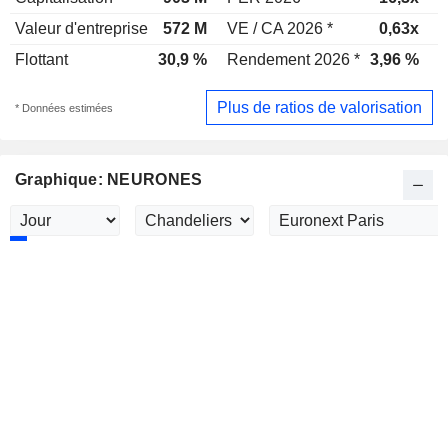
Valeur d'entreprise
572 M
VE / CA 2026 *
0,63x
V
Flottant
30,9 %
Rendement 2026 *
3,96 %
R
Plus de ratios de valorisation
* Données estimées
Graphique: NEURONES