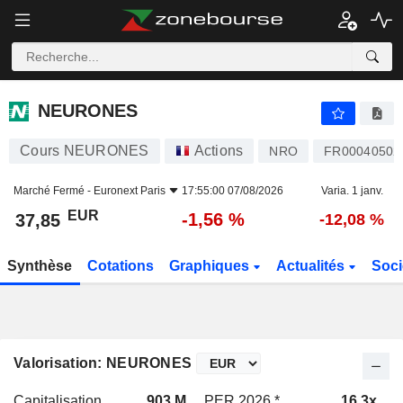
NEURONES
37,85
€
-1,56 %
NEURONES
Cours NEURONES
Actions
NRO
FR00040502
Marché Fermé -
Euronext Paris
17:55:00 07/08/2026
Varia. 1 janv.
EUR
-1,56 %
37,85
-12,08 %
Synthèse
Cotations
Graphiques
Actualités
Soci
Valorisation: NEURONES
Capitalisation
903 M
PER 2026 *
16,3x
P