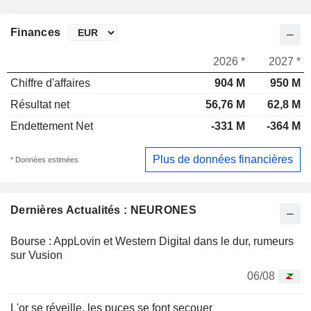
Finances
2026 *
2027 *
Chiffre d'affaires
904 M
950 M
Résultat net
56,76 M
62,8 M
Endettement Net
-331 M
-364 M
Plus de données financières
* Données estimées
Dernières Actualités : NEURONES
Bourse : AppLovin et Western Digital dans le dur, rumeurs
sur Vusion
06/08
L'or se réveille, les puces se font secouer