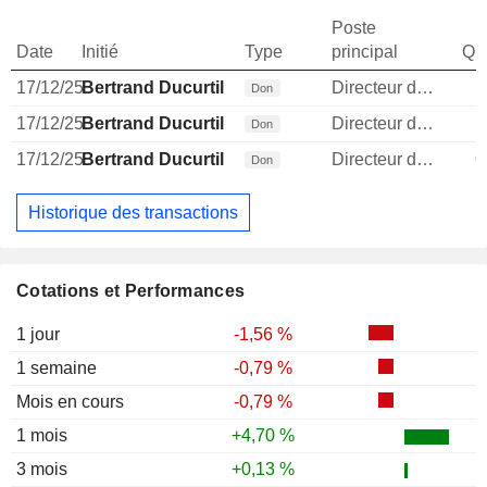
Poste
Date
Initié
Type
principal
Qua
17/12/25
Bertrand Ducurtil
Directeur des operations
1
Don
17/12/25
Bertrand Ducurtil
Directeur des operations
1
Don
17/12/25
Bertrand Ducurtil
Directeur des operations
6
Don
Historique des transactions
Cotations et Performances
1 jour
-1,56 %
1 semaine
-0,79 %
Mois en cours
-0,79 %
1 mois
+4,70 %
3 mois
+0,13 %