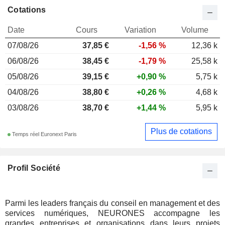
Cotations
Date
Cours
Variation
Volume
07/08/26
37,85 €
-1,56 %
12,36 k
06/08/26
38,45 €
-1,79 %
25,58 k
05/08/26
39,15 €
+0,90 %
5,75 k
04/08/26
38,80 €
+0,26 %
4,68 k
03/08/26
38,70 €
+1,44 %
5,95 k
Plus de cotations
Temps réel Euronext Paris
Profil Société
Parmi les leaders français du conseil en management et des
services numériques, NEURONES accompagne les
grandes entreprises et organisations dans leurs projets