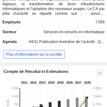
digitaux, la transformation de leurs infrastructures
informatiques et l'adoption des nouveaux usages. Le CA par
pôle d'activité se répartit comme suit : - services
d'infrastructures (60,4%) : cloud, cybersécurité,
Employés
7 099
automatisation des infrastructures, digital workplace,
accompagnement des utilisateurs, etc. ; - services applicatifs
Secteur
Services et conseils en informatique
(33,8%) : projets digitaux (agile, UX/UI, devops, mobilité,
IoT), SAP, process métiers (BPM, RPA, dématérialisation),
Agenda
04/11
Publication évolution de l'activité - Q3 2026
big data, IA, blockchain, finance de marché, etc. ; - conseil
(5,7%) : en management, en marketing et en transformation
digitale. Le CA par source de revenu se ventile entre ventes
Plus d'informations sur la société
de services (99,6%) et ventes de logiciels et d'équipements
(0,4%). Plus de 7 200 personnes interviennent dans 13
pays.
Compte de Résultat et Estimations