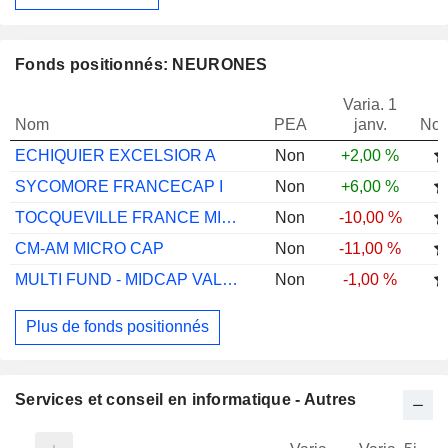
Fonds positionnés: NEURONES
Varia. 1
Nom
PEA
janv.
Not
ECHIQUIER EXCELSIOR A
Non
+2,00 %
SYCOMORE FRANCECAP I
Non
+6,00 %
TOCQUEVILLE FRANCE MICRO CAP U
Non
-10,00 %
CM-AM MICRO CAP
Non
-11,00 %
MULTI FUND - MIDCAP VALUE B
Non
-1,00 %
Plus de fonds positionnés
Services et conseil en informatique - Autres