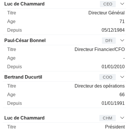
Dirigeant
Titre
Age
Depuis
Luc de Chammard
CEO
Directeur Général
71
05/12/1984
Paul-César Bonnel
DFI
Directeur Financier/CFO
-
01/01/2010
Bertrand Ducurtil
COO
Directeur des opérations
66
01/01/1991
Administrateur
Titre
Age
Depuis
Luc de Chammard
CHM
Président