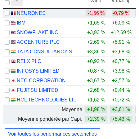
Varia.
Varia. 5j.
NEURONES
-1,56 %
-0,79 %
IBM
+1,65 %
+6,09 %
SNOWFLAKE INC.
+3,93 %
+12,69 %
+
ACCENTURE PLC
+2,69 %
+5,91 %
-
TATA CONSULTANCY SERVICES LTD.
+3,36 %
+3,68 %
-
RELX PLC
+0,92 %
+0,77 %
-
INFOSYS LIMITED
+0,87 %
+3,98 %
-
NEC CORPORATION
+3,67 %
+2,57 %
FUJITSU LIMITED
+2,68 %
+0,44 %
HCL TECHNOLOGIES LIMITED
+1,62 %
+0,72 %
Moyenne
+1,98 %
+3,61 %
Moyenne pondérée par Capi.
+2,39 %
+5,43 %
Voir toutes les performances sectorielles