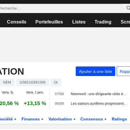
Conseils
Portefeuilles
Listes
Trading
Scr
TION
Ajouter à une liste
Rapp
NEM
US6516391066
Or
Varia. 5j.
Varia. 1 janv.
07/08
Newmont : une dirigeante cède des actions pour un montant de 807 456 dollars, selon un document de la SEC
20,56 %
+13,15 %
06/08
Les valeurs aurifères progressent à la Bourse de Sydney dans le sillage des cours de l'or
Société
Finances
Valorisation
Consensus
Ratings