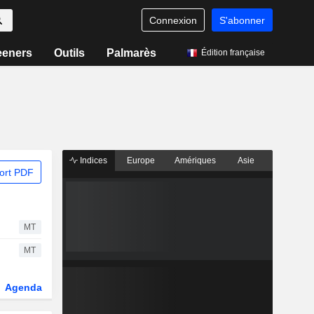
Connexion
S'abonner
eeners
Outils
Palmarès
Édition française
Indices
Europe
Amériques
Asie
ort PDF
MT
MT
Agenda
Secteur
Dérivés
Fonds et ETFs