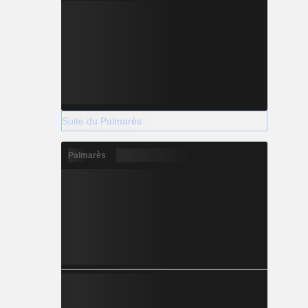
Suite du Palmarès
Palmarès