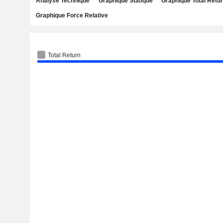
Analyse Technique
Graphique Statique
Graphique Total Retu
Graphique Force Relative
Total Return