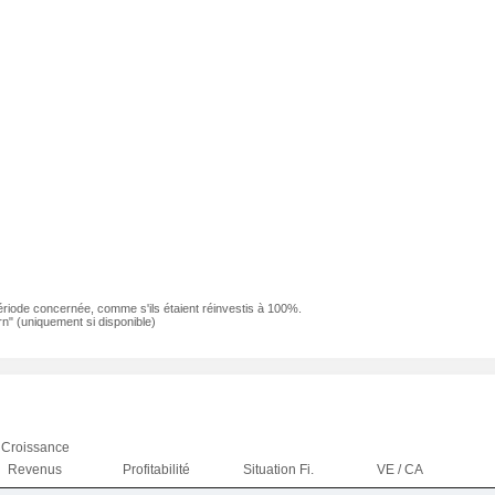
ériode concernée, comme s'ils étaient réinvestis à 100%.
n" (uniquement si disponible)
Croissance
Revenus
Profitabilité
Situation Fi.
VE / CA