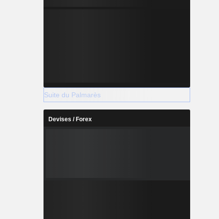
Suite du Palmarès
Devises / Forex