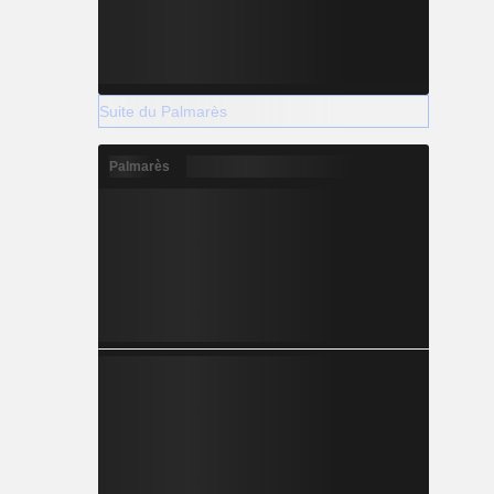
Suite du Palmarès
Palmarès