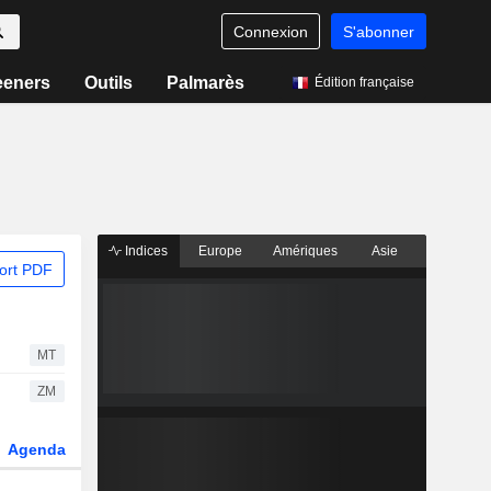
Connexion
S'abonner
eeners
Outils
Palmarès
Édition française
Indices
Europe
Amériques
Asie
ort PDF
MT
ZM
Agenda
Secteur
Dérivés
Fonds et ETFs