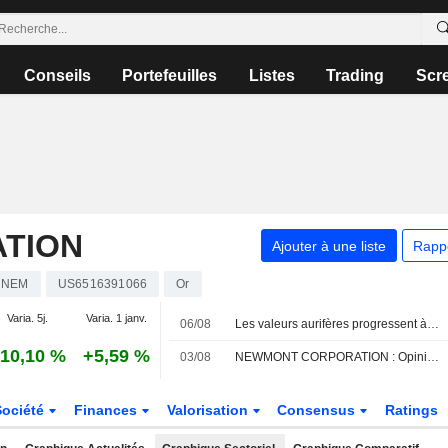
Conseils
Portefeuilles
Listes
Trading
Scr
TION
Ajouter à une liste
Rapp
NEM
US6516391066
Or
Varia. 5j.
Varia. 1 janv.
06/08
Les valeurs aurifères progressent à la Bourse de Sydney dans le sillage des cours de l'or
10,10 %
+5,59 %
03/08
NEWMONT CORPORATION : Opinion positive de Argus
Société
Finances
Valorisation
Consensus
Ratings