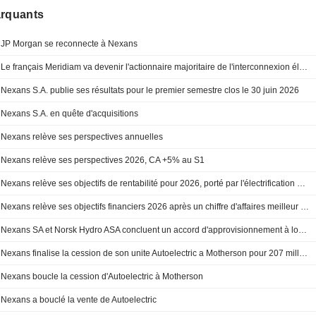
arquants
JP Morgan se reconnecte à Nexans
Le français Meridiam va devenir l'actionnaire majoritaire de l'interconnexion électrique Grèce-Chypre
Nexans S.A. publie ses résultats pour le premier semestre clos le 30 juin 2026
Nexans S.A. en quête d'acquisitions
Nexans relève ses perspectives annuelles
Nexans relève ses perspectives 2026, CA +5% au S1
Nexans relève ses objectifs de rentabilité pour 2026, porté par l'électrification et ses acquisitions
Nexans relève ses objectifs financiers 2026 après un chiffre d'affaires meilleur qu'attendu au S1
Nexans SA et Norsk Hydro ASA concluent un accord d'approvisionnement à long terme en aluminium bas carbone
Nexans finalise la cession de son unite Autoelectric a Motherson pour 207 millions d'euros
Nexans boucle la cession d'Autoelectric à Motherson
Nexans a bouclé la vente de Autoelectric