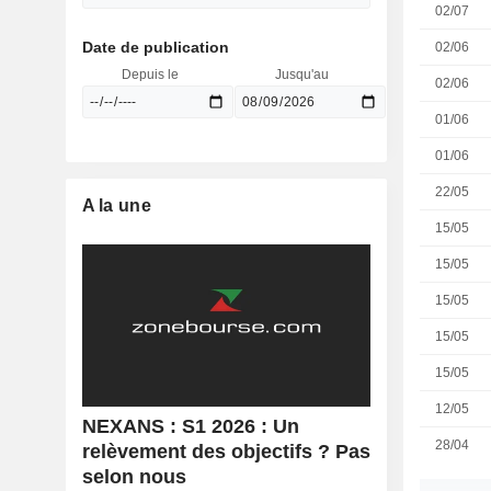
02/07
Date de publication
02/06
Depuis le
Jusqu'au
02/06
01/06
01/06
22/05
A la une
15/05
15/05
15/05
15/05
15/05
12/05
NEXANS : S1 2026 : Un
28/04
relèvement des objectifs ? Pas
selon nous