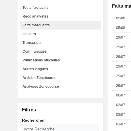
Faits m
Toute l'actualité
Reco analystes
05/08
Faits marquants
05/08
Insiders
29/07
Transcripts
29/07
Communiqués
29/07
Publications officielles
29/07
Autres langues
29/07
Articles Zonebourse
29/07
Analyses Zonebourse
06/07
03/07
Filtres
03/07
Rechercher
03/07