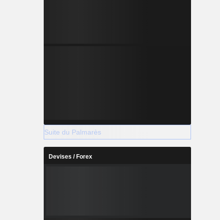
Suite du Palmarès
Devises / Forex