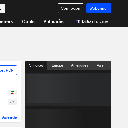
Connexion
S'abonner
eeners
Outils
Palmarès
Édition française
Indices
Europe
Amériques
Asie
ort PDF
ZM
Agenda
Secteur
Dérivés
Fonds et ETFs