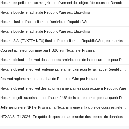
Nexans en petite baisse malgré le relèvement de l'objectif de cours de Berenberg
Nexans boucle le rachat de Republic Wire aux États-Unis
Nexans finalise l'acquisition de l'américain Republic Wire
Nexans boucle le rachat de Republic Wire aux Etats-Unis
Nexans S.A. (ENXTPA:NEX) finalise l'acquisition de Republic Wire, Inc. auprès d'une structure familiale.
Courant acheteur confirmé par HSBC sur Nexans et Prysmian
Nexans obtient le feu vert des autorités américaines de la concurrence pour l'acquisition de Republic Wire
Nexans obtient le feu vert réglementaire américain pour le rachat de Republic Wire
Feu vert réglementaire au rachat de Republic Wire par Nexans
Nexans obtient le feu vert des autorités américaines pour acquérir Republic Wire
Nexans reçoit l'autorisation de l'autorité US de la concurrence pour acquérir Republic Wire
Jefferies préfère NKT et Prysmian à Nexans, même si la cible de cours est relevée
NEXANS : T1 2026 : En quête d'exposition au marché des centres de données