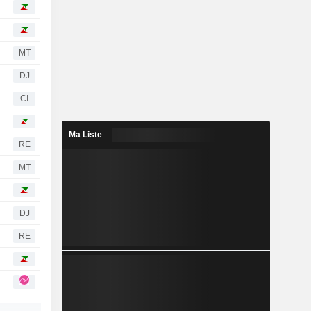
MT
DJ
CI
Ma Liste
RE
MT
DJ
RE