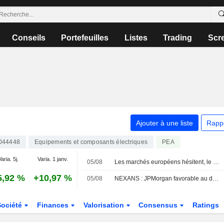
Conseils
Portefeuilles
Listes
Trading
Scr
Ajouter à une liste
Rapp
044448
Equipements et composants électriques
PEA
aria. 5j.
Varia. 1 janv.
05/08
Les marchés européens hésitent, le CAC 40 continue de battre des records
5,92 %
+10,97 %
05/08
NEXANS : JPMorgan favorable au dossier
Société
Finances
Valorisation
Consensus
Ratings