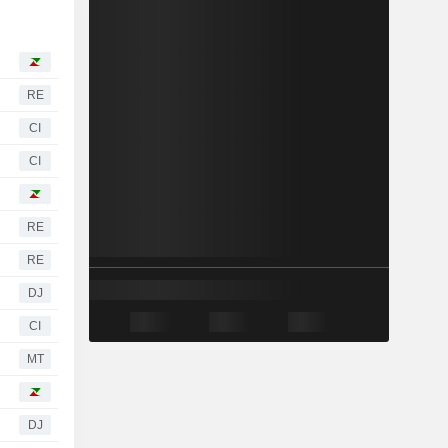
RE
CI
CI
RE
RE
DJ
CI
MT
DJ