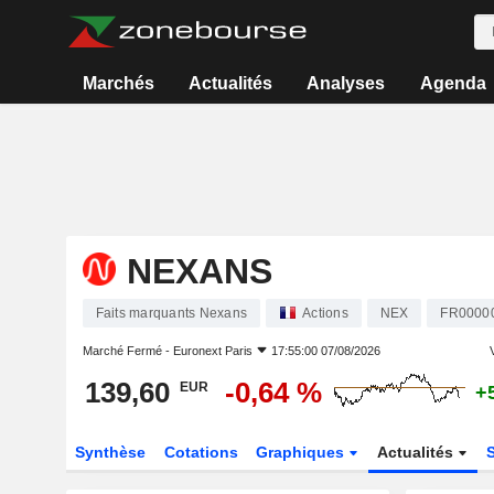
Marchés
Actualités
Analyses
Agenda
NEXANS
Faits marquants Nexans
Actions
NEX
FR0000
Marché Fermé -
Euronext Paris
17:55:00 07/08/2026
V
139,60
-0,64 %
EUR
+
Synthèse
Cotations
Graphiques
Actualités