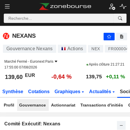
NEXANS
139,60
€
-0,64 %
NEXANS
Gouvernance Nexans
Actions
NEX
FR000004
Marché Fermé -
Euronext Paris
Après clôture
21:27:21
17:55:00 07/08/2026
EUR
-0,64 %
139,60
139,75
+0,11 %
Synthèse
Cotations
Graphiques
Actualités
Soci
Profil
Gouvernance
Actionnariat
Transactions d'initiés
Comité Exécutif: Nexans