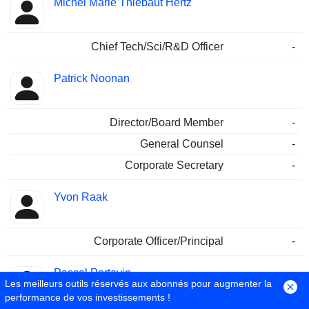
Michel Marie Thiébaut Hertz
Chief Tech/Sci/R&D Officer
-
Patrick Noonan
Director/Board Member
-
General Counsel
-
Corporate Secretary
-
Yvon Raak
Corporate Officer/Principal
-
Pascal Portevin
Les meilleurs outils réservés aux abonnés pour augmenter la
performance de vos investissements !