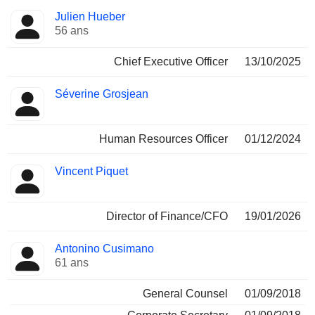
Fonctions
Julien Hueber
Dirigeant
occupées
56 ans
Chief Executive Officer
13/10/2025
Séverine Grosjean
Human Resources Officer
01/12/2024
Vincent Piquet
Director of Finance/CFO
19/01/2026
Antonino Cusimano
61 ans
General Counsel
01/09/2018