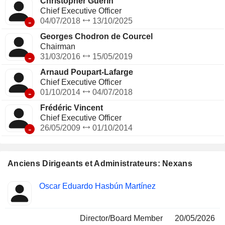
Christopher Guérin
Chief Executive Officer
-
04/07/2018
13/10/2025
Georges Chodron de Courcel
Chairman
-
31/03/2016
15/05/2019
Arnaud Poupart-Lafarge
Chief Executive Officer
-
01/10/2014
04/07/2018
Frédéric Vincent
Chief Executive Officer
-
26/05/2009
01/10/2014
Anciens Dirigeants et Administrateurs: Nexans
Fonctions
Oscar Eduardo Hasbún Martínez
Insider
occupées
Director/Board Member
20/05/2026