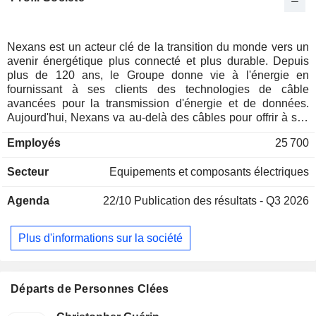
Nexans est un acteur clé de la transition du monde vers un
avenir énergétique plus connecté et plus durable. Depuis
plus de 120 ans, le Groupe donne vie à l'énergie en
fournissant à ses clients des technologies de câble
avancées pour la transmission d'énergie et de données.
Aujourd'hui, Nexans va au-delà des câbles pour offrir à ses
clients un service complet qui s'appuie sur la technologie
Employés
25 700
numérique pour maximiser la performance et l'efficacité de
leurs actifs critiques. Le Groupe conçoit des solutions et des
Secteur
Equipements et composants électriques
services tout au long de la chaîne de valeur dans trois
grands domaines d'activité : Bâtiment & Territoires (incluant
Agenda
22/10
Publication des résultats - Q3 2026
les services publics et l'e-mobilité), Haute Tension & Projets
(couvrant les parcs éoliens offshore, les interconnexions
sous-marines, la haute tension terrestre), et Industrie &
Plus d'informations sur la société
Solutions (incluant les énergies renouvelables, le transport,
le pétrole et le gaz, les automatismes, et autres). Nexans
emploie près de 25 700 personnes avec une empreinte
industrielle dans 41 pays et des activités commerciales dans
Départs de Personnes Clées
le monde entier. En 2025, le Groupe a réalisé un CA de 7,8
MdsEUR.