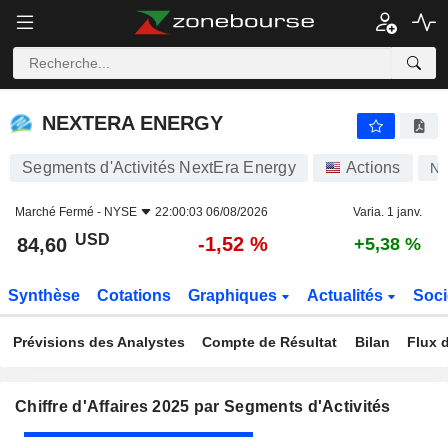
NEXTERA ENERGY
84,60
$
-1,52 %
NEXTERA ENERGY
Segments d'Activités NextEra Energy
Actions
N
Marché Fermé -
NYSE
22:00:03 06/08/2026
Varia. 1 janv.
USD
-1,52 %
84,60
+5,38 %
Synthèse
Cotations
Graphiques
Actualités
Soci
Prévisions des Analystes
Compte de Résultat
Bilan
Flux d
Chiffre d'Affaires 2025 par Segments d'Activités