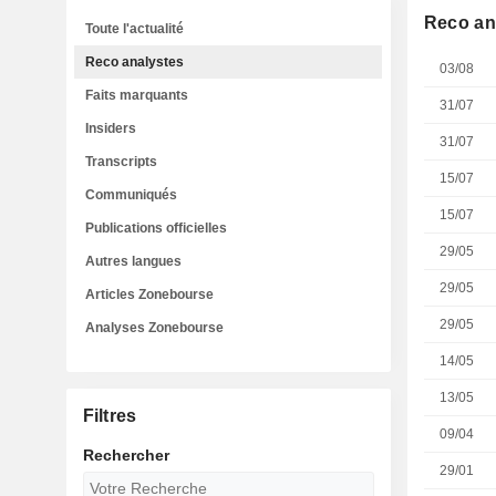
Reco an
Toute l'actualité
Reco analystes
03/08
Faits marquants
31/07
Insiders
31/07
Transcripts
15/07
Communiqués
15/07
Publications officielles
29/05
Autres langues
29/05
Articles Zonebourse
29/05
Analyses Zonebourse
14/05
13/05
Filtres
09/04
Rechercher
29/01