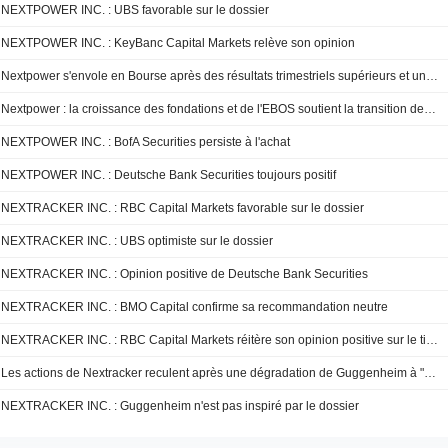
NEXTPOWER INC. : UBS favorable sur le dossier
NEXTPOWER INC. : KeyBanc Capital Markets relève son opinion
Nextpower s'envole en Bourse après des résultats trimestriels supérieurs et une amélioration de recommandation
Nextpower : la croissance des fondations et de l'EBOS soutient la transition de la plateforme, marge opérationnelle proche de 25 % à l'horizon 2030 selon BofA
NEXTPOWER INC. : BofA Securities persiste à l'achat
NEXTPOWER INC. : Deutsche Bank Securities toujours positif
NEXTRACKER INC. : RBC Capital Markets favorable sur le dossier
NEXTRACKER INC. : UBS optimiste sur le dossier
NEXTRACKER INC. : Opinion positive de Deutsche Bank Securities
NEXTRACKER INC. : BMO Capital confirme sa recommandation neutre
NEXTRACKER INC. : RBC Capital Markets réitère son opinion positive sur le titre
Les actions de Nextracker reculent après une dégradation de Guggenheim à "neutre"
NEXTRACKER INC. : Guggenheim n'est pas inspiré par le dossier