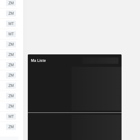
ZM
ZM
MT
MT
ZM
ZM
Ma Liste
ZM
ZM
ZM
ZM
ZM
MT
ZM