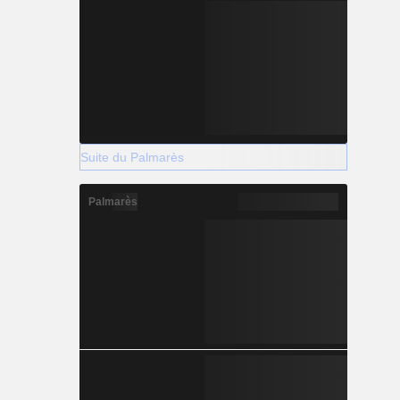
Suite du Palmarès
Palmarès