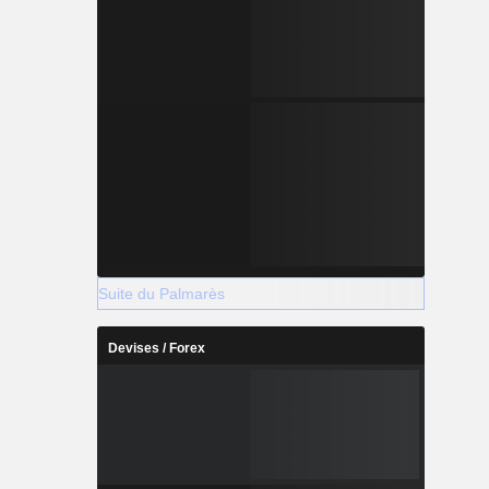
Suite du Palmarès
Devises / Forex