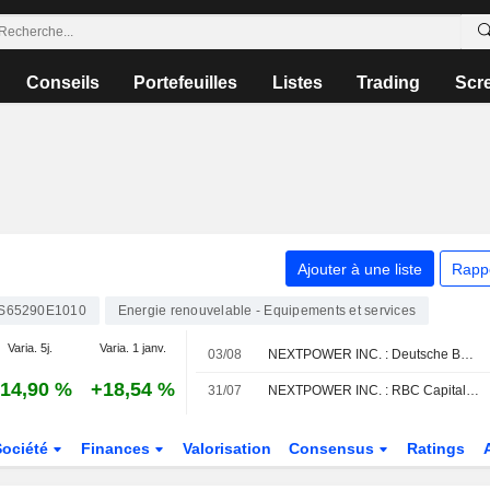
Conseils
Portefeuilles
Listes
Trading
Scr
Ajouter à une liste
Rapp
S65290E1010
Energie renouvelable - Equipements et services
Varia. 5j.
Varia. 1 janv.
03/08
NEXTPOWER INC. : Deutsche Bank Securities toujours positif
14,90 %
+18,54 %
31/07
NEXTPOWER INC. : RBC Capital Markets réitère son opinion positive sur le titre
Société
Finances
Valorisation
Consensus
Ratings