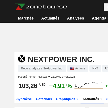
Marchés
Actualités
Analyses
Agenda
NEXTPOWER INC.
Reco analystes Nextpower Inc.
Actions
NXT
U
Marché Fermé -
Nasdaq
22:00:00 07/08/2026
103,26
+4,91 %
USD
+
Synthèse
Cotations
Graphiques
Actualités