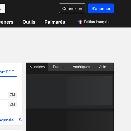
Connexion
S'abonner
eeners
Outils
Palmarès
Édition française
Indices
Europe
Amériques
Asie
ort PDF
ZM
ZM
Agenda
Secteur
Dérivés