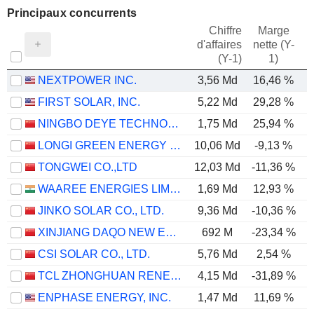
Principaux concurrents
Chiffre
Marge
d'affaires
nette (Y-
E
(Y-1)
1)
NEXTPOWER INC.
3,56 Md
16,46 %
FIRST SOLAR, INC.
5,22 Md
29,28 %
NINGBO DEYE TECHNOLOGY GROUP CO., LTD.
1,75 Md
25,94 %
LONGI GREEN ENERGY TECHNOLOGY CO., LTD.
10,06 Md
-9,13 %
-
TONGWEI CO.,LTD
12,03 Md
-11,36 %
WAAREE ENERGIES LIMITED
1,69 Md
12,93 %
JINKO SOLAR CO., LTD.
9,36 Md
-10,36 %
XINJIANG DAQO NEW ENERGY CO.,LTD.
692 M
-23,34 %
-
CSI SOLAR CO., LTD.
5,76 Md
2,54 %
TCL ZHONGHUAN RENEWABLE ENERGY TECHNOLOGY CO.,LTD.
4,15 Md
-31,89 %
-
ENPHASE ENERGY, INC.
1,47 Md
11,69 %