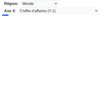
Région:
Axe X: