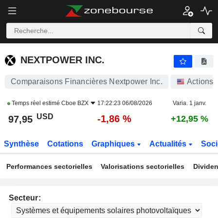
NEXTPOWER INC.
97,95
$
-1,86 %
NEXTPOWER INC.
Comparaisons Financières Nextpower Inc.
Actions
Temps réel estimé
Cboe BZX
17:22:23 06/08/2026
Varia. 1 janv.
USD
-1,86 %
97,95
+12,95 %
Synthèse
Cotations
Graphiques
Actualités
Soci
Performances sectorielles
Valorisations sectorielles
Dividen
Secteur: