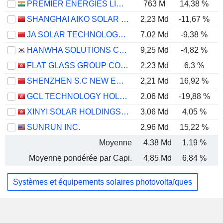
PREMIER ENERGIES LIMITED
763 M
14,38 %
SHANGHAI AIKO SOLAR ENERGY CO.,LTD.
2,23 Md
-11,67 %
-
JA SOLAR TECHNOLOGY CO., LTD.
7,02 Md
-9,38 %
-
HANWHA SOLUTIONS CORPORATION
9,25 Md
-4,82 %
FLAT GLASS GROUP CO., LTD.
2,23 Md
6,3 %
SHENZHEN S.C NEW ENERGY TECHNOLOGY CORPORATION
2,21 Md
16,92 %
GCL TECHNOLOGY HOLDINGS LIMITED
2,06 Md
-19,88 %
XINYI SOLAR HOLDINGS LIMITED
3,06 Md
4,05 %
SUNRUN INC.
2,96 Md
15,22 %
Moyenne
4,38 Md
1,19 %
Moyenne pondérée par Capi.
4,85 Md
6,84 %
Systèmes et équipements solaires photovoltaïques