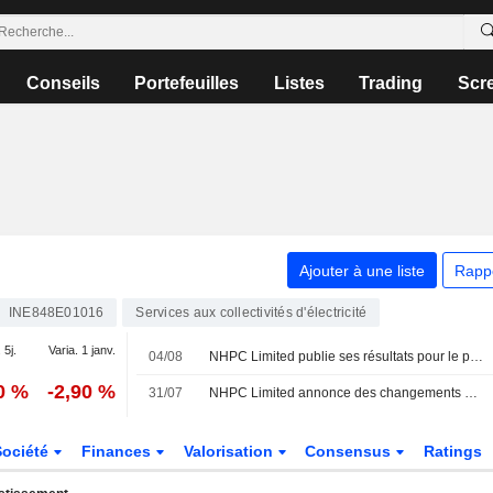
Conseils
Portefeuilles
Listes
Trading
Scr
Ajouter à une liste
Rapp
INE848E01016
Services aux collectivités d'électricité
 5j.
Varia. 1 janv.
04/08
NHPC Limited publie ses résultats pour le premier trimestre clos le 30 juin 2026
0 %
-2,90 %
31/07
NHPC Limited annonce des changements de direction, effectifs au 31 juillet 2026
Société
Finances
Valorisation
Consensus
Ratings