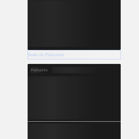
Suite du Palmarès
Palmarès