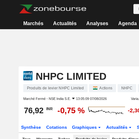
Marchés
Actualités
Analyses
Agenda
NHPC LIMITED
Produits de levier NHPC Limited
Actions
NHPC
Marché Fermé -
NSE India S.E.
13:05:09 07/08/2026
Varia.
76,92
-0,75 %
INR
-2,3
Synthèse
Cotations
Graphiques
Actualités