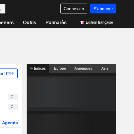
Connexion
S'abonner
eeners
Outils
Palmarès
Édition française
Indices
Europe
Amériques
Asie
ort PDF
CI
CI
Agenda
Secteur
Dérivés
Fonds et ETFs