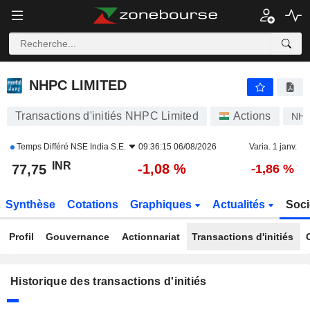
NHPC LIMITED
77,75
₹
-1,08 %
NHPC LIMITED
Transactions d'initiés NHPC Limited
Actions
NH
Temps Différé
NSE India S.E.
09:36:15 06/08/2026
Varia. 1 janv.
INR
-1,08 %
77,75
-1,86 %
Synthèse
Cotations
Graphiques
Actualités
Soci
Profil
Gouvernance
Actionnariat
Transactions d'initiés
Historique des transactions d'initiés