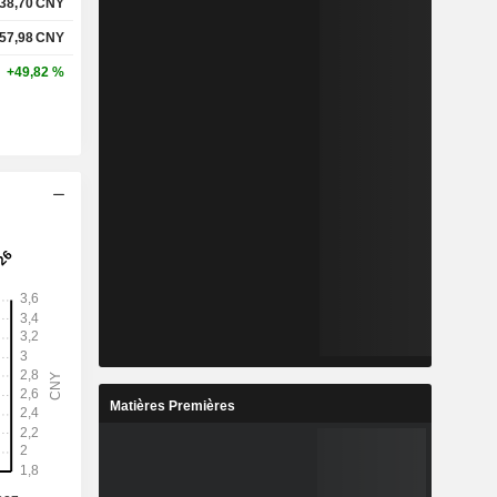
38,70
CNY
57,98
CNY
+49,82 %
Matières Premières