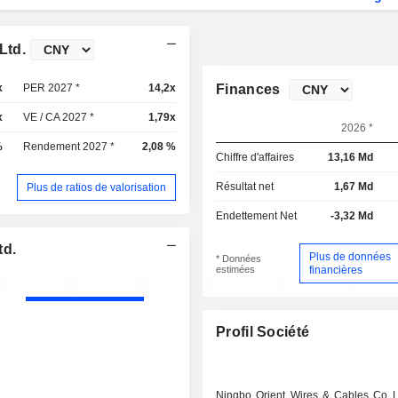
Ltd.
x
PER 2027 *
14,2x
Finances
x
VE / CA 2027 *
1,79x
2026 *
%
Rendement 2027 *
2,08 %
Chiffre d'affaires
13,16 Md
Résultat net
1,67 Md
Plus de ratios de valorisation
Endettement Net
-3,32 Md
td.
Plus de données
* Données
estimées
financières
Profil Société
Ningbo Orient Wires & Cables Co L