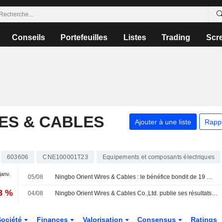
Conseils
Portefeuilles
Listes
Trading
Scr
ES & CABLES
Ajouter à une liste
Rapp
603606
CNE100001T23
Equipements et composants électriques
janv.
05/08
Ningbo Orient Wires & Cables : le bénéfice bondit de 19 % au premier semestre, le titre recule de 4 %
8 %
04/08
Ningbo Orient Wires & Cables Co.,Ltd. publie ses résultats pour le premier semestre clos le 30 juin 2026
Société
Finances
Valorisation
Consensus
Ratings