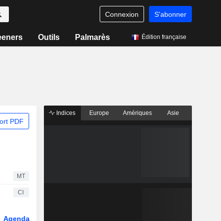
Connexion
S'abonner
eeners
Outils
Palmarès
Édition française
Indices
Europe
Amériques
Asie
ort PDF
MT
CI
Agenda
Secteur
Fonds et ETFs