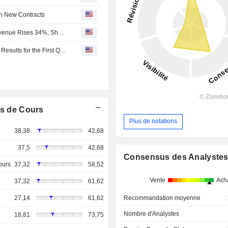
in New Contracts
Ningbo Orient Wires & Cables' Q1 Profit Jumps 32%, Revenue Rises 34%; Shares Up 10%
Ningbo Orient Wires & Cables Co.,Ltd. Reports Earnings Results for the First Quarter Ended March 31, 2026
s de Cours
Plus de notations
38,38
42,68
37,5
42,68
Consensus des Analyste
ours
37,32
58,52
Vente
Ach
37,32
61,62
27,14
61,62
Recommandation moyenne
Nombre d'Analystes
18,81
73,75