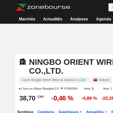
Marchés
Actualités
Analyses
Agenda
NINGBO ORIENT WIR
CO.,LTD.
Cours Ningbo Orient Wires & Cables Co.,Ltd.
Actions
Cours en clôture
Shanghai S.E.
07/08/2026
Varia. 5j.
Varia. 1 
38,70
-0,46 %
CNY
-4,89 %
-22,2
Synthèse
Cotations
Graphiques
Actualités