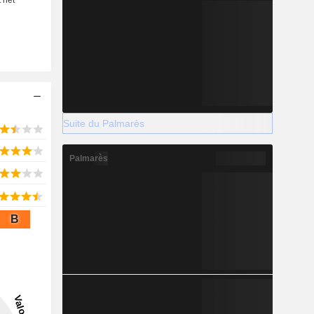
Suite du Palmarès
Palmarès
B