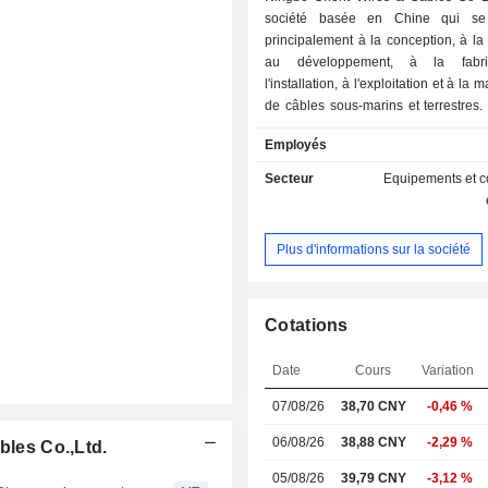
société basée en Chine qui se
principalement à la conception, à la
au développement, à la fabri
l'installation, à l'exploitation et à la
de câbles sous-marins et terrestres.
exerce ses activités dans trois seg
Employés
systèmes de câbles terrestres, les 
câbles sous-marins et l'ingénierie ma
Secteur
Equipements et 
produits comprennent principal
câbles sous-marins et terrestres
alternatif, des câbles sous-marins et 
Plus d'informations sur la société
courant continu, des câbles compos
marins à fibre optique, des câble
sous-marins, des câbles composit
optique pour réseaux intelligents, 
Cotations
pour centrales nucléaires, des câbl
transport ferroviaire, des câbles résis
Date
Cours
Variation
et des câbles de communication. 
07/08/26
38,70
CNY
-0,46 %
propose également quatre solutions
les câbles ombilicaux en eaux profo
06/08/26
38,88 CNY
-2,29 %
bles Co.,Ltd.
systèmes de câbles dynamiques, le
très haute tension et les systèmes
05/08/26
39,79 CNY
-3,12 %