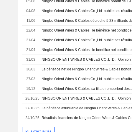
05/08
04/08
11/06
22/04
21/04
21/04
31/03
NINGBO ORIENT WIRES & CABLES CO.,LTD. : Opinion p
30/03
Le bénéfice net de Ningbo Orient Wires & Cables bondi
27/03
19/12
Ningbo Orient Wires & Cables, sa filiale remportent des a
28/10/25
NINGBO ORIENT WIRES & CABLES CO.,LTD. : Opinion p
27/10/25
24/10/25
Plus d'actualités