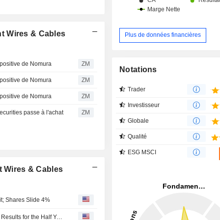
t Wires & Cables
Plus de données financières
ositive de Nomura
ZM
Notations
ositive de Nomura
ZM
Trader
ositive de Nomura
ZM
Investisseur
rities passe à l'achat
ZM
Globale
Qualité
ESG MSCI
t Wires & Cables
t; Shares Slide 4%
Ningbo Orient Wires & Cables Co.,Ltd. Reports Earnings Results for the Half Year Ended June 30, 2026