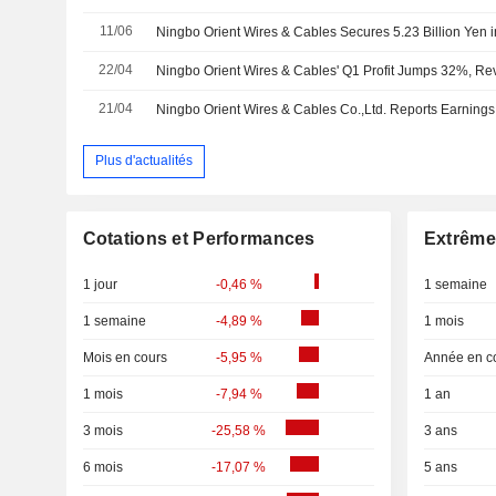
11/06
Ningbo Orient Wires & Cables Secures 5.23 Billion Yen 
22/04
21/04
Plus d'actualités
Cotations et Performances
Extrême
1 jour
-0,46 %
1 semaine
1 semaine
-4,89 %
1 mois
Mois en cours
-5,95 %
Année en c
1 mois
-7,94 %
1 an
3 mois
-25,58 %
3 ans
6 mois
-17,07 %
5 ans