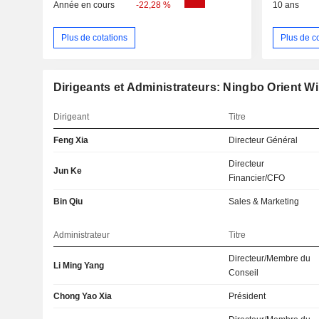
Année en cours
-22,28 %
10 ans
Plus de cotations
Plus de c
Dirigeants et Administrateurs: Ningbo Orient Wi
Dirigeant
Titre
Feng Xia
Directeur Général
Directeur
Jun Ke
Financier/CFO
Bin Qiu
Sales & Marketing
Administrateur
Titre
Directeur/Membre du
Li Ming Yang
Conseil
Chong Yao Xia
Président