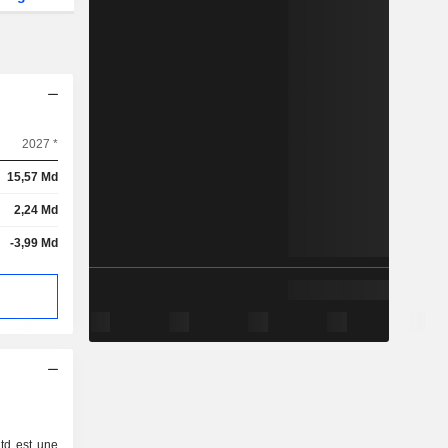
2027 *
15,57 Md
2,24 Md
-3,99 Md
td est une