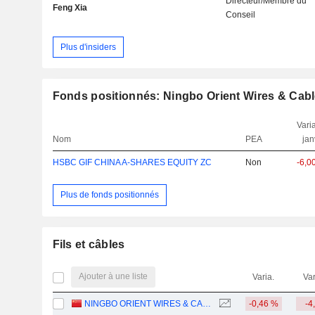
Directeur/Membre du
Feng Xia
Conseil
Plus d'insiders
Fonds positionnés: Ningbo Orient Wires & Cabl
Varia
Nom
PEA
jan
HSBC GIF CHINA A-SHARES EQUITY ZC
Non
-6,0
Plus de fonds positionnés
Fils et câbles
Ajouter à une liste
Varia.
Var
NINGBO ORIENT WIRES & CABLES CO.,LTD.
-0,46 %
-4