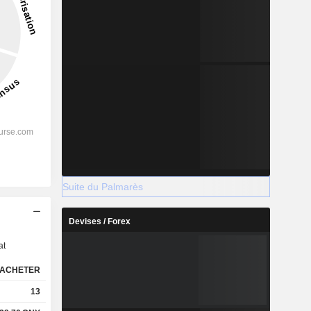
Suite du Palmarès
s
Devises / Forex
at
ACHETER
13