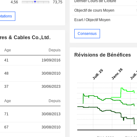
Dernier Cours de Cloture
4,56
73,75
Objectif de cours Moyen
otations
Ecart / Objectif Moyen
Consensus
res & Cables Co.,Ltd.
Age
Depuis
Révisions de Bénéfices
41
19/09/2016
48
30/08/2010
37
30/06/2023
Age
Depuis
71
30/08/2013
67
30/08/2010