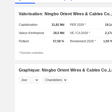
Valorisation: Ningbo Orient Wires & Cables Co.,
Capitalisation
31,82 Md
PER 2026 *
19,1
Valeur d'entreprise
28,5 Md
VE / CA 2026 *
2,17
Flottant
57,58 %
Rendement 2026 *
1,55 
* Données estimées
Graphique: Ningbo Orient Wires & Cables Co.,L