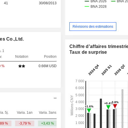
41
30/08/2013
Révisions des estimations
es Co.,Ltd.
Chiffre d'affaires trimestrie
. 1
Taux de surprise
v.
Notation
Position
0 %
0.66M USD
ia. 5j.
Varia. 1an
Varia. 3ans
Capi.($)
,89 %
-3,79 %
+3,43 %
4,73 Md