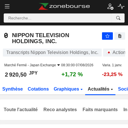
NIPPON TELEVISION HOLDINGS, INC.
2 920,50
¥
+1,72 %
NIPPON TELEVISION
HOLDINGS, INC.
Transcripts Nippon Television Holdings, Inc.
Action
Marché Fermé -
Japan Exchange
08:30:00 07/08/2026
Varia. 1 janv.
JPY
+1,72 %
2 920,50
-23,25 %
Synthèse
Cotations
Graphiques
Actualités
Soci
Toute l'actualité
Reco analystes
Faits marquants
In