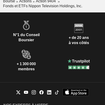
Bourse
Actions
Action 9404
Fonds et ETFs Nippon Television Holdings, Inc.
N°1 du Conseil
+ de 20 ans
Boursier
à vos côtés
+ 1 300 000
membres