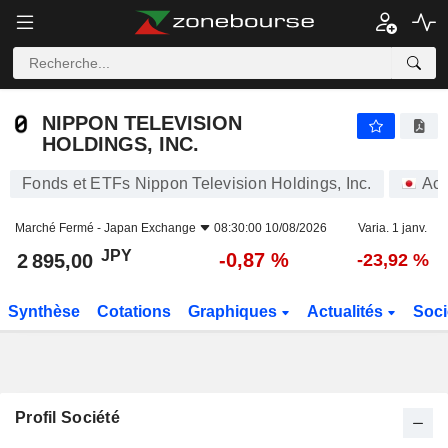
NIPPON TELEVISION HOLDINGS, INC.
2 895,00
¥
-0,87 %
NIPPON TELEVISION
HOLDINGS, INC.
Fonds et ETFs Nippon Television Holdings, Inc.
Act
Marché Fermé -
Japan Exchange
08:30:00 10/08/2026
Varia. 1 janv.
JPY
-0,87 %
2 895,00
-23,92 %
Synthèse
Cotations
Graphiques
Actualités
Soci
Profil Société