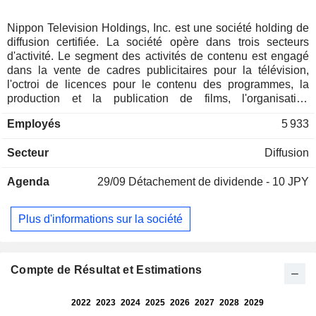
Nippon Television Holdings, Inc. est une société holding de
diffusion certifiée. La société opère dans trois secteurs
d'activité. Le segment des activités de contenu est engagé
dans la vente de cadres publicitaires pour la télévision,
l'octroi de licences pour le contenu des programmes, la
production et la publication de films, l'organisation
d'événements, la vente par correspondance et l'édition et la
Employés
5 933
vente de publications, les opérations de diffusion de
programmes, la conception de pages d'accueil et
Secteur
Diffusion
l'exploitation de sites Web, ainsi que les activités de
publicité et de marketing, entre autres. Le secteur de la
Agenda
29/09
Détachement de dividende - 10 JPY
location immobilière loue des bureaux, des locataires
commerciaux et des terrains, et fournit des services de
gestion d'immeubles. La société est également engagée
Plus d'informations sur la société
dans des activités liées à l'écologie, l'exploitation de
magasins et d'autres activités.
Compte de Résultat et Estimations